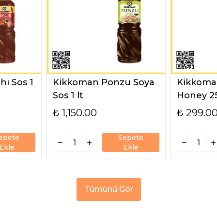
ı Sos 1
Kikkoman Ponzu Soya
Kikkoman
Sos 1 lt
Honey 2
₺ 1,150.00
₺ 299.0
epete
Sepete
Ekle
Ekle
Tümünü Gör