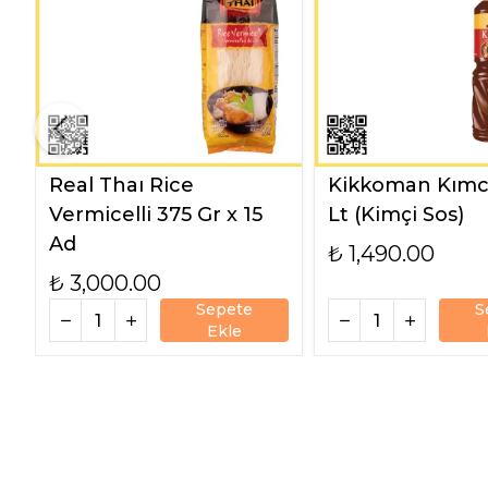
Real Thaı Rice
Kikkoman Kımch
Vermicelli 375 Gr x 15
Lt (Kimçi Sos)
Ad
₺ 1,490.00
₺ 3,000.00
Sepete
S
Ekle