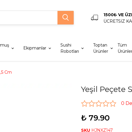
1500₺ VE ÜZ
ÜCRETSİZ K
lmuş
Sushi
Toptan
Tüm
Ekipmanlar
Robotları
Ürünler
Ürünle
8,5 Cm
Yeşil Peçete 
0 D
₺ 79.90
SKU
HJNXZ147