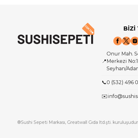
BİZİ
Onur Mah. S
📍
Merkezi No:1
Seyhan/Ada
📞
0 (532) 496 
✉️
info@sushis
®Sushi Sepeti Markası, Greatwall Gıda ltd.şti. kuruluşudur.