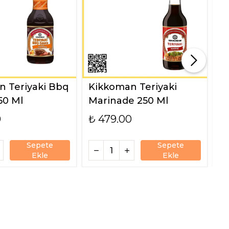
 Teriyaki Bbq
Kikkoman Teriyaki
K
50 Ml
Marinade 250 Ml
9
0
₺ 479.00
₺
Sepete
Sepete
Ekle
Ekle