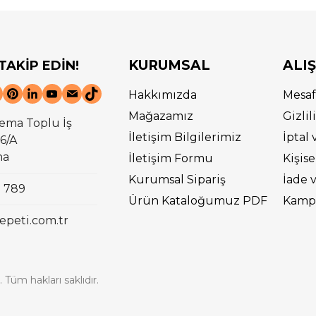
KURUMSAL
ALI
 TAKİP EDİN!
Hakkımızda
Mesaf
Mağazamız
Gizli
ema Toplu İş
İletişim Bilgilerimiz
İptal 
6/A
na
İletişim Formu
Kişise
Kurumsal Sipariş
İade 
0 789
Ürün Kataloğumuz PDF
Kampa
epeti.com.tr
 Tüm hakları saklıdır.