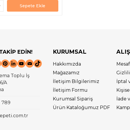
Sepete Ekle
KURUMSAL
ALI
 TAKİP EDİN!
Hakkımızda
Mesaf
Mağazamız
Gizli
ema Toplu İş
İletişim Bilgilerimiz
İptal 
6/A
na
İletişim Formu
Kişise
Kurumsal Sipariş
İade 
0 789
Ürün Kataloğumuz PDF
Kampa
epeti.com.tr