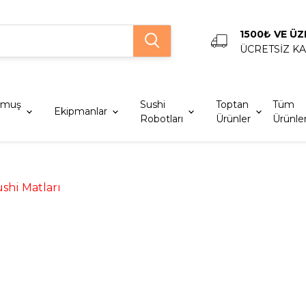
1500₺ VE ÜZ
ÜCRETSİZ K
lmuş
Sushi
Toptan
Tüm
Ekipmanlar
Robotları
Ürünler
Ürünle
shi Matları