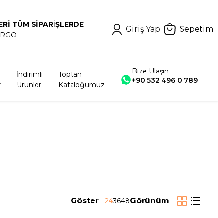
ERİ TÜM SİPARİŞLERDE
Giriş Yap
Sepetim
ARGO
Bize Ulaşın
İndirimli
Toptan
+90 532 496 0 789
r
Ürünler
Kataloğumuz
Göster
Görünüm
24
36
48