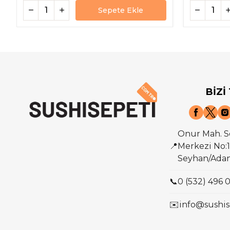
Sepete Ekle
BİZİ
Onur Mah. S
📍
Merkezi No:1
Seyhan/Ada
📞
0 (532) 496 
✉️
info@sushis