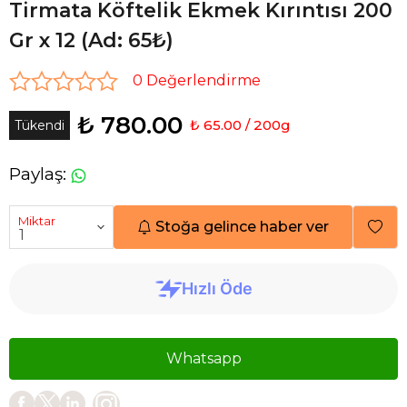
Tirmata Köftelik Ekmek Kırıntısı 200
Gr x 12 (Ad: 65₺)
0 Değerlendirme
₺ 780.00
₺ 65.00 / 200g
Tükendi
Paylaş
:
Miktar
Stoğa gelince haber ver
Whatsapp