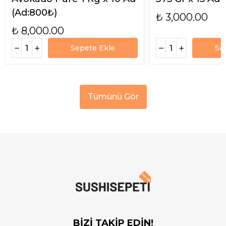
(Ad:800₺)
₺ 3,000.00
₺ 8,000.00
Sepete Ekle
Se
Tümünü Gör
BİZİ TAKİP EDİN!