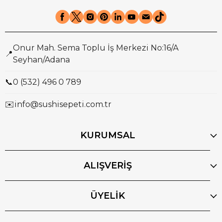
Onur Mah. Sema Toplu İş Merkezi No:16/A
📍
Seyhan/Adana
📞
0 (532) 496 0 789
✉️
info@sushisepeti.com.tr
KURUMSAL
ALIŞVERİŞ
ÜYELİK