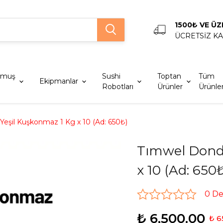
1500₺ VE ÜZ
ÜCRETSİZ K
lmuş
Sushi
Toptan
Tüm
Ekipmanlar
Robotları
Ürünler
Ürünle
eşil Kuşkonmaz 1 Kg x 10 (Ad: 650₺)
Tımwel Dond
x 10 (Ad: 650
0 D
₺ 6,500.00
₺ 6