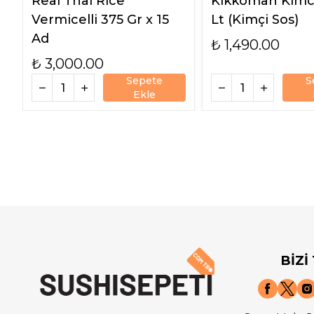
Real Thaı Rice
Kikkoman Kımch
Vermicelli 375 Gr x 15
Lt (Kimçi Sos)
Ad
₺ 1,490.00
₺ 3,000.00
Sepete
S
Ekle
BİZİ