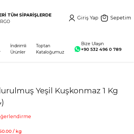
ERİ TÜM SİPARİŞLERDE
Giriş Yap
Sepetim
ARGO
Bize Ulaşın
İndirimli
Toptan
+90 532 496 0 789
r
Ürünler
Kataloğumuz
urulmuş Yeşil Kuşkonmaz 1 Kg
₺)
eğerlendirme
50.00 / kg