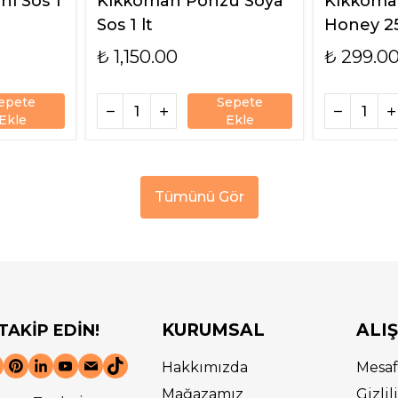
ı Sos 1
Kikkoman Ponzu Soya
Kikkoman
Sos 1 lt
Honey 2
₺ 1,150.00
₺ 299.0
epete
Sepete
Ekle
Ekle
Tümünü Gör
KURUMSAL
ALI
 TAKİP EDİN!
Hakkımızda
Mesaf
Mağazamız
Gizli