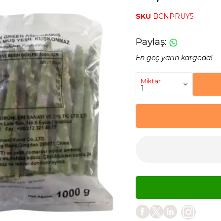
SKU
BCNPRUY5
Paylaş
:
En geç yarın kargoda!
Miktar