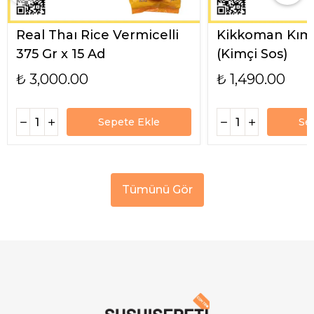
Real Thaı Rice Vermicelli
Kikkoman Kımc
375 Gr x 15 Ad
(Kimçi Sos)
₺ 3,000.00
₺ 1,490.00
Sepete Ekle
Se
Tümünü Gör