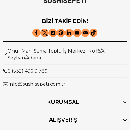
BİZİ TAKİP EDİN!
Onur Mah. Sema Toplu İş Merkezi No:16/A
📍
Seyhan/Adana
📞
0 (532) 496 0 789
✉️
info@sushisepeti.com.tr
KURUMSAL
ALIŞVERİŞ