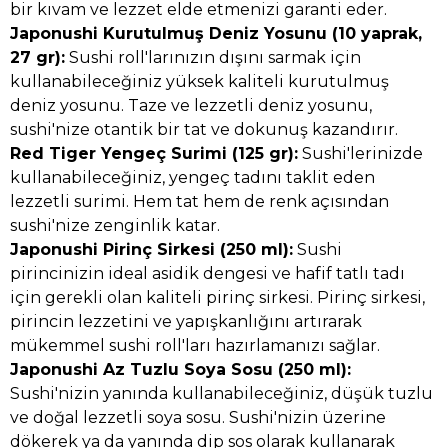
bir kıvam ve lezzet elde etmenizi garanti eder.
Japonushi Kurutulmuş Deniz Yosunu (10 yaprak,
27 gr):
Sushi roll'larınızın dışını sarmak için
kullanabileceğiniz yüksek kaliteli kurutulmuş
deniz yosunu. Taze ve lezzetli deniz yosunu,
sushi'nize otantik bir tat ve dokunuş kazandırır.
Red Tiger Yengeç Surimi (125 gr):
Sushi'lerinizde
kullanabileceğiniz, yengeç tadını taklit eden
lezzetli surimi. Hem tat hem de renk açısından
sushi'nize zenginlik katar.
Japonushi Pirinç Sirkesi (250 ml):
Sushi
pirincinizin ideal asidik dengesi ve hafif tatlı tadı
için gerekli olan kaliteli pirinç sirkesi. Pirinç sirkesi,
pirincin lezzetini ve yapışkanlığını artırarak
mükemmel sushi roll'ları hazırlamanızı sağlar.
Japonushi Az Tuzlu Soya Sosu (250 ml):
Sushi'nizin yanında kullanabileceğiniz, düşük tuzlu
ve doğal lezzetli soya sosu. Sushi'nizin üzerine
dökerek ya da yanında dip sos olarak kullanarak