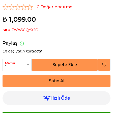
0 Değerlendirme
₺ 1,099.00
SKU
ZWWX1QYX2G
Paylaş
:
En geç yarın kargoda!
Miktar
Sepete Ekle
Satın Al