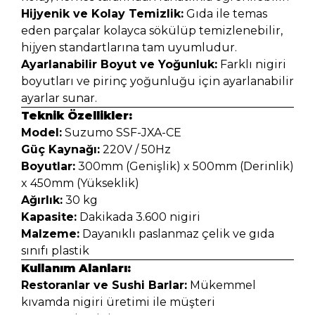
Hijyenik ve Kolay Temizlik:
Gıda ile temas
eden parçalar kolayca sökülüp temizlenebilir,
hijyen standartlarına tam uyumludur.
Ayarlanabilir Boyut ve Yoğunluk:
Farklı nigiri
boyutları ve pirinç yoğunluğu için ayarlanabilir
ayarlar sunar.
Teknik Özellikler:
Model:
Suzumo SSF-JXA-CE
Güç Kaynağı:
220V / 50Hz
Boyutlar:
300mm (Genişlik) x 500mm (Derinlik)
x 450mm (Yükseklik)
Ağırlık:
30 kg
Kapasite:
Dakikada 3.600 nigiri
Malzeme:
Dayanıklı paslanmaz çelik ve gıda
sınıfı plastik
Kullanım Alanları:
Restoranlar ve Sushi Barlar:
Mükemmel
kıvamda nigiri üretimi ile müşteri