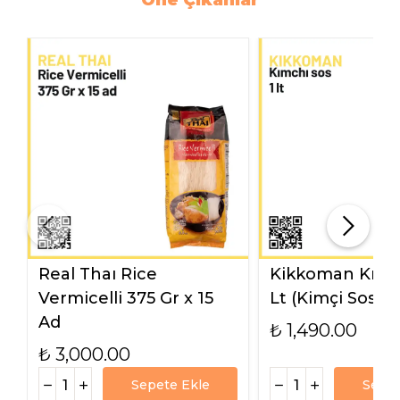
Öne Çıkanlar
Real Thaı Rice
Kikkoman Kımch
Vermicelli 375 Gr x 15
Lt (Kimçi Sos)
Ad
₺ 1,490.00
₺ 3,000.00
Sepete Ekle
Sepet