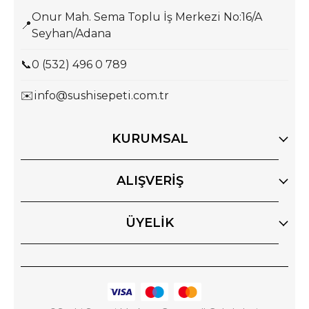
Onur Mah. Sema Toplu İş Merkezi No:16/A
📍
Seyhan/Adana
📞
0 (532) 496 0 789
✉️
info@sushisepeti.com.tr
KURUMSAL
ALIŞVERİŞ
ÜYELİK