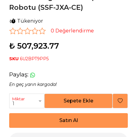
Robotu (SSF-JXA-CE)
Tükeniyor
0 Değerlendirme
₺ 507,923.77
SKU
6U2BPT9PP5
Paylaş
:
En geç yarın kargoda!
Miktar
Sepete Ekle
Satın Al