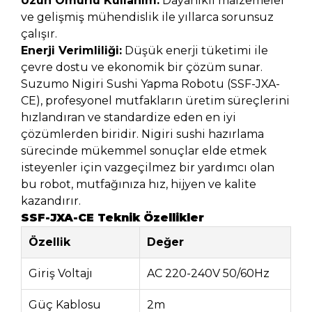
Uzun Ömürlü Kullanım:
Dayanıklı malzemeler
ve gelişmiş mühendislik ile yıllarca sorunsuz
çalışır.
Enerji Verimliliği:
Düşük enerji tüketimi ile
çevre dostu ve ekonomik bir çözüm sunar.
Suzumo Nigiri Sushi Yapma Robotu (SSF-JXA-
CE), profesyonel mutfakların üretim süreçlerini
hızlandıran ve standardize eden en iyi
çözümlerden biridir. Nigiri sushi hazırlama
sürecinde mükemmel sonuçlar elde etmek
isteyenler için vazgeçilmez bir yardımcı olan
bu robot, mutfağınıza hız, hijyen ve kalite
kazandırır.
SSF-JXA-CE Teknik Özellikler
Özellik
Değer
Giriş Voltajı
AC 220-240V 50/60Hz
Güç Kablosu
2m