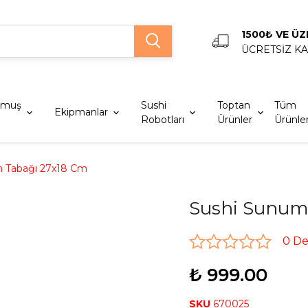
1500₺ VE ÜZ
ÜCRETSİZ K
lmuş
Sushi
Toptan
Tüm
Ekipmanlar
Robotları
Ürünler
Ürünle
 Tabağı 27x18 Cm
Sushi Sunum
0 D
₺ 999.00
SKU
670025