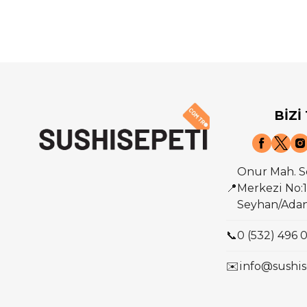
BİZİ
Onur Mah. S
📍
Merkezi No:1
Seyhan/Ada
📞
0 (532) 496 
✉️
info@sushis