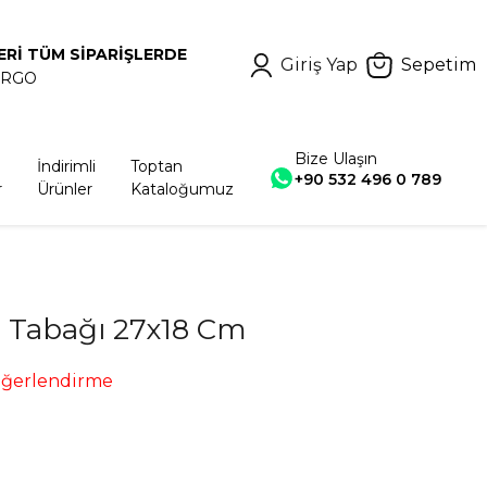
ERİ TÜM SİPARİŞLERDE
Giriş Yap
Sepetim
ARGO
Bize Ulaşın
İndirimli
Toptan
+90 532 496 0 789
r
Ürünler
Kataloğumuz
 Tabağı 27x18 Cm
eğerlendirme