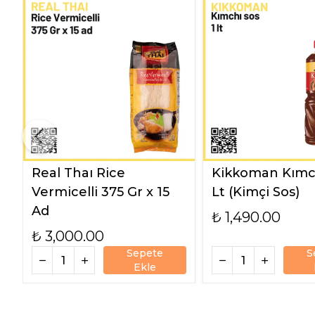
Real Thaı Rice
Kikkoman Kımch
Vermicelli 375 Gr x 15
Lt (Kimçi Sos)
Ad
₺ 1,490.00
₺ 3,000.00
Sepete
S
Ekle