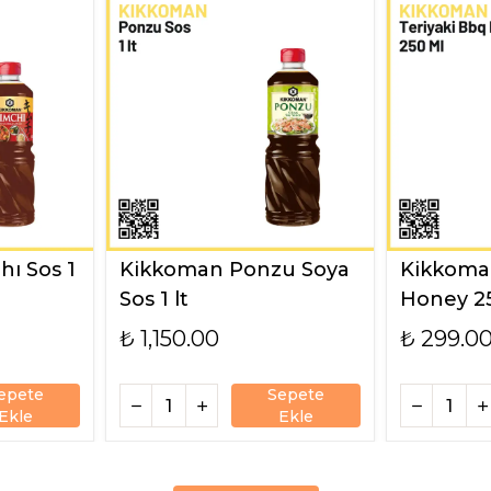
ı Sos 1
Kikkoman Ponzu Soya
Kikkoman
Sos 1 lt
Honey 2
₺ 1,150.00
₺ 299.0
epete
Sepete
Ekle
Ekle