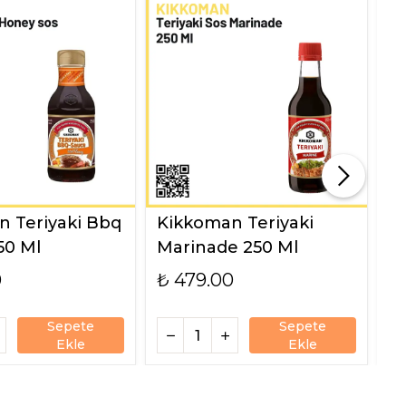
 Teriyaki Bbq
Kikkoman Teriyaki
K
50 Ml
Marinade 250 Ml
9
0
₺ 479.00
₺
Sepete
Sepete
Ekle
Ekle