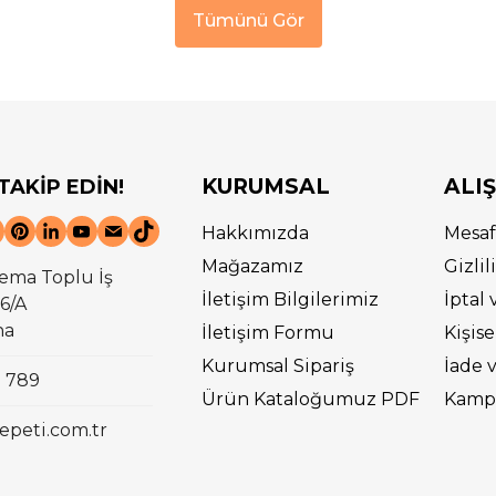
Tümünü Gör
KURUMSAL
ALI
 TAKİP EDİN!
Hakkımızda
Mesaf
Mağazamız
Gizli
ema Toplu İş
İletişim Bilgilerimiz
İptal 
6/A
na
İletişim Formu
Kişise
Kurumsal Sipariş
İade 
0 789
Ürün Kataloğumuz PDF
Kampa
epeti.com.tr