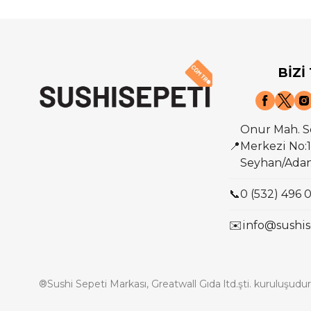
BİZİ
Onur Mah. S
📍
Merkezi No:1
Seyhan/Ada
📞
0 (532) 496 
✉️
info@sushis
®Sushi Sepeti Markası, Greatwall Gıda ltd.şti. kuruluşudur.