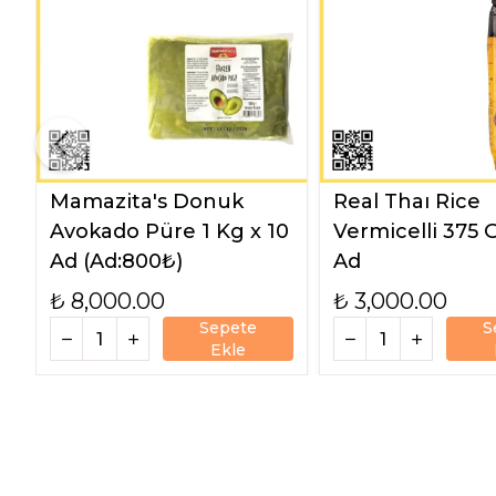
Mamazita's Donuk
Real Thaı Rice
Avokado Püre 1 Kg x 10
Vermicelli 375 G
Ad (Ad:800₺)
Ad
₺ 8,000.00
₺ 3,000.00
Sepete
S
Ekle