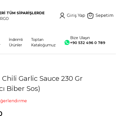
ERİ TÜM SİPARİŞLERDE
Giriş Yap
Sepetim
ARGO
Bize Ulaşın
İndirimli
Toptan
+90 532 496 0 789
r
Ürünler
Kataloğumuz
Chili Garlic Sauce 230 Gr
cı Biber Sos)
eğerlendirme
0