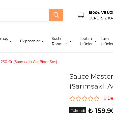
1500₺ VE ÜZ
ÜCRETSİZ K
lmuş
Sushi
Toptan
Tüm
Ekipmanlar
Robotları
Ürünler
Ürünle
 230 Gr (Sarımsaklı Acı Biber Sos)
Sauce Master 
(Sarımsaklı A
0 D
₺ 159.9
Tükendi