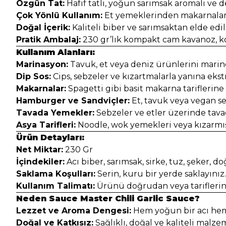
Özgün Tat:
Hafif tatlı, yoğun sarımsak aromalı ve de
Çok Yönlü Kullanım:
Et yemeklerinden makarnalara
Doğal İçerik:
Kaliteli biber ve sarımsaktan elde edil
Pratik Ambalaj:
230 gr’lık kompakt cam kavanoz, ko
Kullanım Alanları:
Marinasyon:
Tavuk, et veya deniz ürünlerini marine
Dip Sos:
Cips, sebzeler ve kızartmalarla yanına ekstr
Makarnalar:
Spagetti gibi basit makarna tariflerine
Hamburger ve Sandviçler:
Et, tavuk veya vegan se
Tavada Yemekler:
Sebzeler ve etler üzerinde tavada
Asya Tarifleri:
Noodle, wok yemekleri veya kızarmış 
Ürün Detayları:
Net Miktar:
230 Gr
İçindekiler:
Acı biber, sarımsak, sirke, tuz, şeker, d
Saklama Koşulları:
Serin, kuru bir yerde saklayını
Kullanım Talimatı:
Ürünü doğrudan veya tariflerini
Neden Sauce Master Chili Garlic Sauce?
Lezzet ve Aroma Dengesi:
Hem yoğun bir acı hem 
Doğal ve Katkısız:
Sağlıklı, doğal ve kaliteli malzem