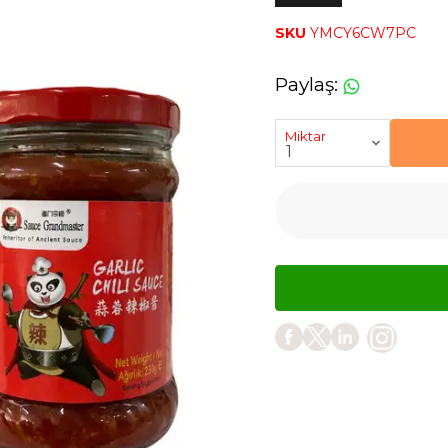
SKU
YMCY6CW7PC
Paylaş
:
Miktar