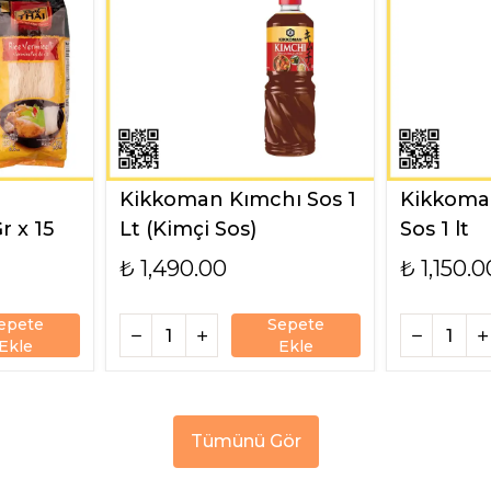
Kikkoman Kımchı Sos 1
Kikkoma
r x 15
Lt (Kimçi Sos)
Sos 1 lt
₺ 1,490.00
₺ 1,150.0
epete
Sepete
Ekle
Ekle
Tümünü Gör