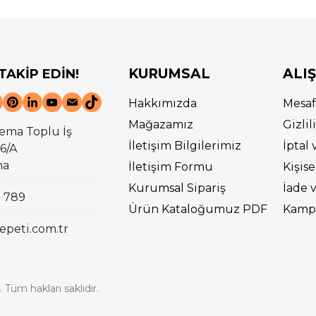
KURUMSAL
ALI
 TAKİP EDİN!
Hakkımızda
Mesaf
Mağazamız
Gizli
ema Toplu İş
İletişim Bilgilerimiz
İptal 
6/A
na
İletişim Formu
Kişise
Kurumsal Sipariş
İade 
0 789
Ürün Kataloğumuz PDF
Kampa
epeti.com.tr
 Tüm hakları saklıdır.