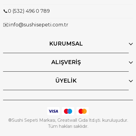
📞
0 (532) 496 0 789
✉️
info@sushisepeti.com.tr
KURUMSAL
ALIŞVERİŞ
ÜYELİK
®Sushi Sepeti Markası, Greatwall Gıda ltd.şti. kuruluşudur.
Tüm hakları saklıdır.