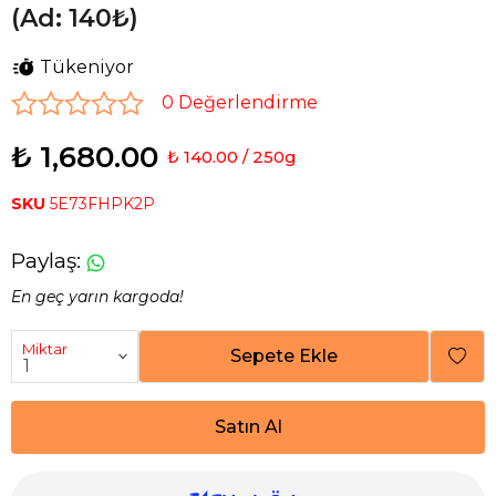
(Ad: 140₺)
Tükeniyor
0 Değerlendirme
₺ 1,680.00
₺ 140.00 / 250g
SKU
5E73FHPK2P
Paylaş
:
En geç yarın kargoda!
Miktar
Sepete Ekle
Satın Al