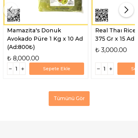
Mamazita's Donuk
Real Thaı Rice
Avokado Püre 1 Kg x 10 Ad
375 Gr x 15 Ad
(Ad:800₺)
₺ 3,000.00
₺ 8,000.00
Sepete Ekle
Se
Tümünü Gör