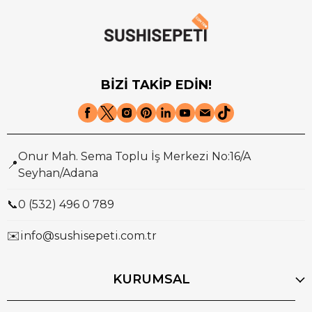
BİZİ TAKİP EDİN!
Onur Mah. Sema Toplu İş Merkezi No:16/A
📍
Seyhan/Adana
📞
0 (532) 496 0 789
✉️
info@sushisepeti.com.tr
KURUMSAL