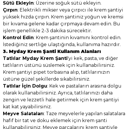
Sütü Ekleyin
: Üzerine soğuk sütü ekleyin.
Çırpın
: Elektrikli mikser veya çırpıcı ile krem şantiyi
yüksek hızda çırpın. Krem şantiniz yoğun ve kremsi
bir kıvama gelene kadar çırpmaya devam edin. Bu
işlem genellikle 2-3 dakika sürecektir.
Kontrol Edin
: Krem şantinin kıvamını kontrol edin.
İstediğiniz sertliğe ulaştığında, kullanıma hazırdır.
3. Myday Krem Şanti Kullanım Alanları
Tatlılar
:
Myday Krem Şanti
'yi kek, pasta, ve diğer
tatlıların üstünü süslemek için kullanabilirsiniz.
Krem şantiyi pipet torbasına alıp, tatlılarınızın
üstüne güzel şekillerde sıkabilirsiniz.
Tatlılar İçin Dolgu
: Kek ve pastaların arasına dolgu
olarak kullanabilirsiniz. Ayrıca, tatlılarınızı daha
zengin ve lezzetli hale getirmek için krem şantiyi
kat kat yayabilirsiniz.
Meyve Salataları
: Taze meyvelerle yapılan salatalara
hafif bir tat ve doku eklemek için krem şanti
kullanabilirsiniz. Meyve parçalarını krem şantiyle