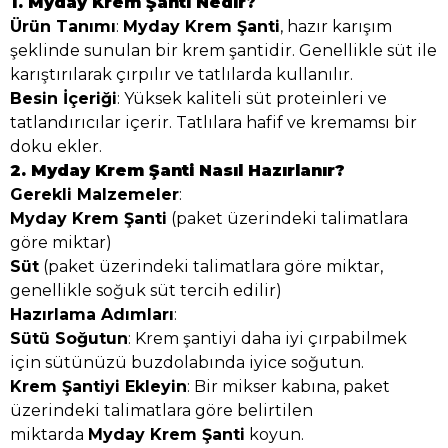
1. Myday Krem Şanti Nedir?
Ürün Tanımı
:
Myday Krem Şanti
, hazır karışım
şeklinde sunulan bir krem şantidir. Genellikle süt ile
karıştırılarak çırpılır ve tatlılarda kullanılır.
Besin İçeriği
: Yüksek kaliteli süt proteinleri ve
tatlandırıcılar içerir. Tatlılara hafif ve kremamsı bir
doku ekler.
2. Myday Krem Şanti Nasıl Hazırlanır?
Gerekli Malzemeler
:
Myday Krem Şanti
(paket üzerindeki talimatlara
göre miktar)
Süt
(paket üzerindeki talimatlara göre miktar,
genellikle soğuk süt tercih edilir)
Hazırlama Adımları
:
Sütü Soğutun
: Krem şantiyi daha iyi çırpabilmek
için sütünüzü buzdolabında iyice soğutun.
Krem Şantiyi Ekleyin
: Bir mikser kabına, paket
üzerindeki talimatlara göre belirtilen
miktarda
Myday Krem Şanti
koyun.