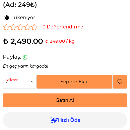
(Ad: 249₺)
Tükeniyor
0 Değerlendirme
₺ 2,490.00
₺ 249.00 / kg
Paylaş
:
En geç yarın kargoda!
Miktar
Sepete Ekle
Satın Al