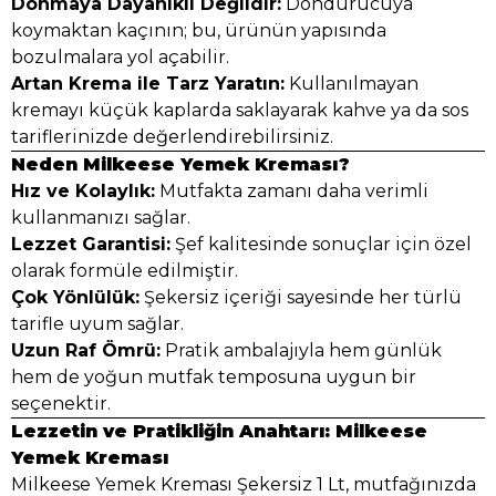
Donmaya Dayanıklı Değildir:
Dondurucuya
koymaktan kaçının; bu, ürünün yapısında
bozulmalara yol açabilir.
Artan Krema ile Tarz Yaratın:
Kullanılmayan
kremayı küçük kaplarda saklayarak kahve ya da sos
tariflerinizde değerlendirebilirsiniz.
Neden Milkeese Yemek Kreması?
Hız ve Kolaylık:
Mutfakta zamanı daha verimli
kullanmanızı sağlar.
Lezzet Garantisi:
Şef kalitesinde sonuçlar için özel
olarak formüle edilmiştir.
Çok Yönlülük:
Şekersiz içeriği sayesinde her türlü
tarifle uyum sağlar.
Uzun Raf Ömrü:
Pratik ambalajıyla hem günlük
hem de yoğun mutfak temposuna uygun bir
seçenektir.
Lezzetin ve Pratikliğin Anahtarı: Milkeese
Yemek Kreması
Milkeese Yemek Kreması Şekersiz 1 Lt, mutfağınızda