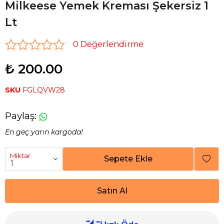
Milkeese Yemek Kreması Şekersiz 1
Lt
0 Değerlendirme
₺ 200.00
SKU
FGLQVW28
Paylaş
:
En geç yarın kargoda!
Miktar
Sepete Ekle
Satın Al