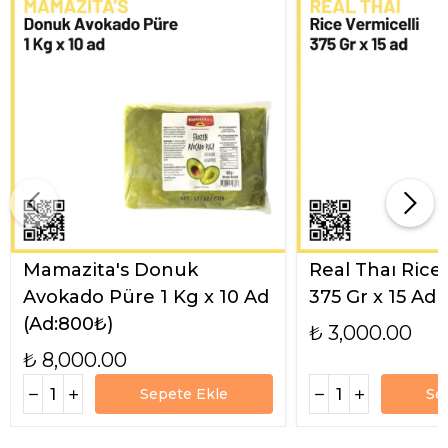
Mamazita's Donuk
Real Thaı Rice
Avokado Püre 1 Kg x 10 Ad
375 Gr x 15 Ad
(Ad:800₺)
₺ 3,000.00
₺ 8,000.00
Sepete Ekle
Se