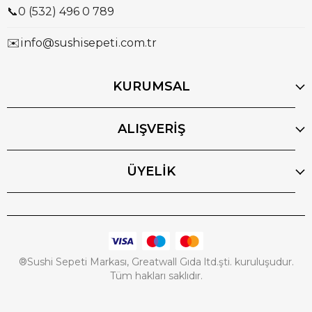
📞
0 (532) 496 0 789
✉️
info@sushisepeti.com.tr
KURUMSAL
ALIŞVERİŞ
ÜYELİK
®Sushi Sepeti Markası, Greatwall Gıda ltd.şti. kuruluşudur.
Tüm hakları saklıdır.