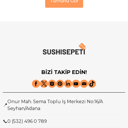
Tümünü Gör
BİZİ TAKİP EDİN!
Onur Mah. Sema Toplu İş Merkezi No:16/A
📍
Seyhan/Adana
📞
0 (532) 496 0 789