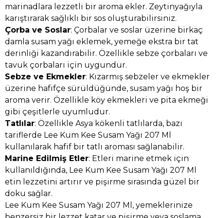
marinadlara lezzetli bir aroma ekler. Zeytinyağıyla
karıştırarak sağlıklı bir sos oluşturabilirsiniz.
Çorba ve Soslar
: Çorbalar ve soslar üzerine birkaç
damla susam yağı eklemek, yemeğe ekstra bir tat
derinliği kazandırabilir. Özellikle sebze çorbaları ve
tavuk çorbaları için uygundur.
Sebze ve Ekmekler
: Kızarmış sebzeler ve ekmekler
üzerine hafifçe sürüldüğünde, susam yağı hoş bir
aroma verir. Özellikle köy ekmekleri ve pita ekmeği
gibi çeşitlerle uyumludur.
Tatlılar
: Özellikle Asya kökenli tatlılarda, bazı
tariflerde Lee Kum Kee Susam Yağı 207 Ml
kullanılarak hafif bir tatlı aroması sağlanabilir.
Marine Edilmiş Etler
: Etleri marine etmek için
kullanıldığında, Lee Kum Kee Susam Yağı 207 Ml
etin lezzetini artırır ve pişirme sırasında güzel bir
doku sağlar.
Lee Kum Kee Susam Yağı 207 Ml, yemeklerinize
benzersiz bir lezzet katar ve pişirme veya soslama