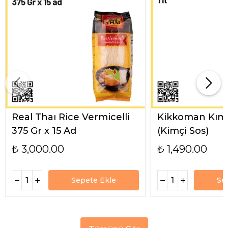
Real Thaı Rice Vermicelli
Kikkoman Kımc
375 Gr x 15 Ad
(Kimçi Sos)
₺ 3,000.00
₺ 1,490.00
Sepete Ekle
Se