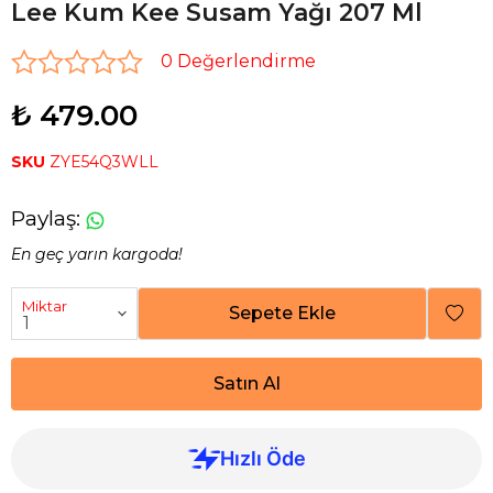
Lee Kum Kee Susam Yağı 207 Ml
0 Değerlendirme
₺ 479.00
SKU
ZYE54Q3WLL
Paylaş
:
En geç yarın kargoda!
Miktar
Sepete Ekle
Satın Al