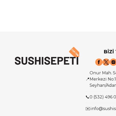
BİZİ
Onur Mah. S
📍
Merkezi No:1
Seyhan/Ada
📞
0 (532) 496 
✉️
info@sushis