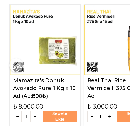
Mamazita's Donuk
Real Thaı Rice
Avokado Püre 1 Kg x 10
Vermicelli 375 G
Ad (Ad:800₺)
Ad
₺ 8,000.00
₺ 3,000.00
Sepete
S
Ekle