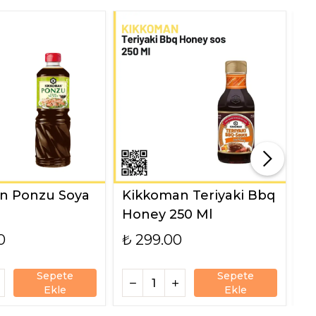
n Ponzu Soya
Kikkoman Teriyaki Bbq
K
Honey 250 Ml
M
0
₺ 299.00
₺
Sepete
Sepete
Ekle
Ekle