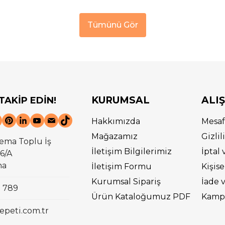
Tümünü Gör
KURUMSAL
ALI
 TAKİP EDİN!
Hakkımızda
Mesaf
Mağazamız
Gizli
ema Toplu İş
İletişim Bilgilerimiz
İptal 
6/A
na
İletişim Formu
Kişise
Kurumsal Sipariş
İade 
0 789
Ürün Kataloğumuz PDF
Kampa
epeti.com.tr