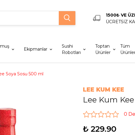
1500₺ VE ÜZ
ÜCRETSİZ K
lmuş
Sushi
Toptan
Tüm
Ekipmanlar
Robotları
Ürünler
Ürünle
e Soya Sosu 500 ml
LEE KUM KEE
Lee Kum Kee
0 D
₺ 229.90