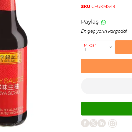
SKU
CFGKMS49
Paylaş
:
En geç yarın kargoda!
Miktar