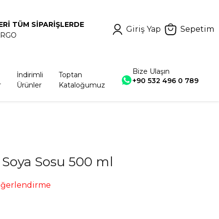
ERİ TÜM SİPARİŞLERDE
Giriş Yap
Sepetim
ARGO
Bize Ulaşın
İndirimli
Toptan
+90 532 496 0 789
r
Ürünler
Kataloğumuz
 Soya Sosu 500 ml
eğerlendirme