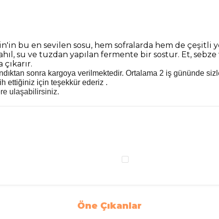
'in bu en sevilen sosu, hem sofralarda hem de çeşitli 
ıl, su ve tuzdan yapılan fermente bir sostur. Et, sebze 
 çıkarır.
ıktan sonra kargoya verilmektedir. Ortalama 2 iş gününde sizlere u
h ettiğiniz için teşekkür ederiz .
e ulaşabilirsiniz.
Öne Çıkanlar