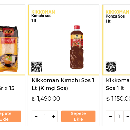
Kikkoman Kımchı Sos 1
Kikkoma
r x 15
Lt (Kimçi Sos)
Sos 1 lt
₺ 1,490.00
₺ 1,150.0
epete
Sepete
Ekle
Ekle