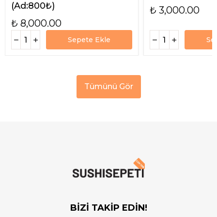
(Ad:800₺)
₺ 3,000.00
₺ 8,000.00
Sepete Ekle
Se
Tümünü Gör
BİZİ TAKİP EDİN!