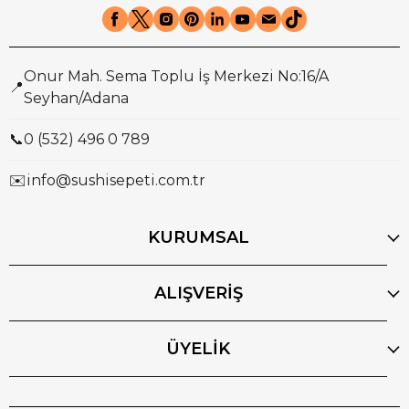
Onur Mah. Sema Toplu İş Merkezi No:16/A
📍
Seyhan/Adana
📞
0 (532) 496 0 789
✉️
info@sushisepeti.com.tr
KURUMSAL
ALIŞVERİŞ
ÜYELİK