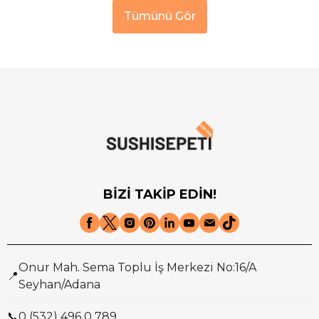
Tümünü Gör
BİZİ TAKİP EDİN!
Onur Mah. Sema Toplu İş Merkezi No:16/A
📍
Seyhan/Adana
📞
0 (532) 496 0 789