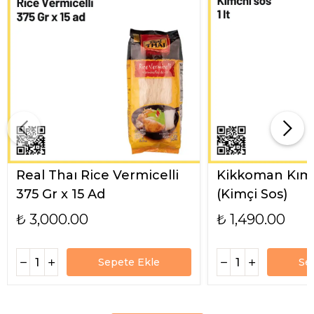
Real Thaı Rice Vermicelli
Kikkoman Kımc
375 Gr x 15 Ad
(Kimçi Sos)
₺ 3,000.00
₺ 1,490.00
Sepete Ekle
Se