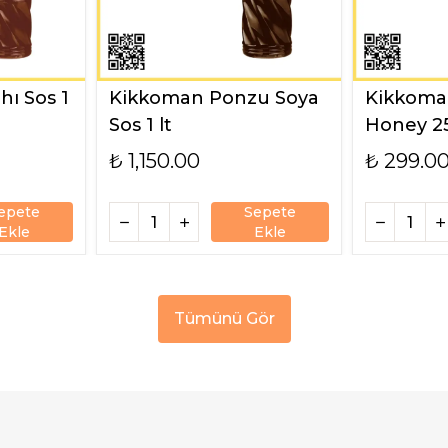
ı Sos 1
Kikkoman Ponzu Soya
Kikkoman
Sos 1 lt
Honey 2
₺ 1,150.00
₺ 299.0
epete
Sepete
Ekle
Ekle
Tümünü Gör