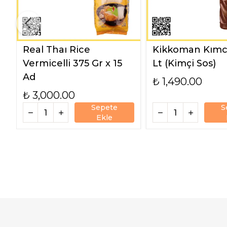
Real Thaı Rice
Kikkoman Kımch
Vermicelli 375 Gr x 15
Lt (Kimçi Sos)
Ad
₺ 1,490.00
₺ 3,000.00
Sepete
S
Ekle