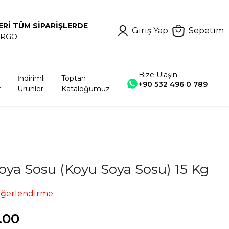
ERİ TÜM SİPARİŞLERDE
Giriş Yap
Sepetim
ARGO
Bize Ulaşın
İndirimli
Toptan
+90 532 496 0 789
r
Ürünler
Kataloğumuz
oya Sosu (Koyu Soya Sosu) 15 Kg
eğerlendirme
.00