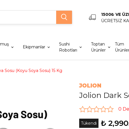
1500₺ VE ÜZ
ÜCRETSİZ K
lmuş
Sushi
Toptan
Tüm
Ekipmanlar
Robotları
Ürünler
Ürünle
ya Sosu (Koyu Soya Sosu) 15 Kg
JOLION
Jolion Dark S
0 D
₺ 2,990
Tükendi