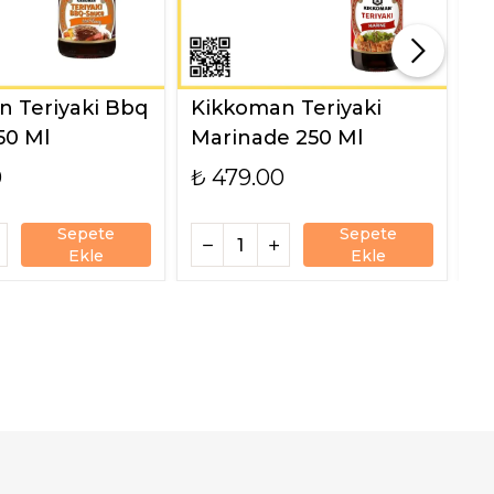
 Teriyaki Bbq
Kikkoman Teriyaki
K
50 Ml
Marinade 250 Ml
9
0
₺ 479.00
₺
Sepete
Sepete
Ekle
Ekle