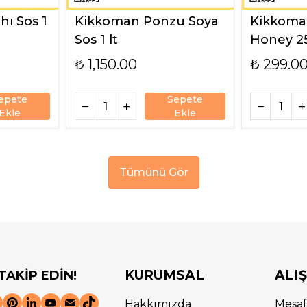
ı Sos 1
Kikkoman Ponzu Soya
Kikkoman
Sos 1 lt
Honey 2
₺ 1,150.00
₺ 299.0
epete
Sepete
Ekle
Ekle
Tümünü Gör
KURUMSAL
ALI
 TAKİP EDİN!
Hakkımızda
Mesaf