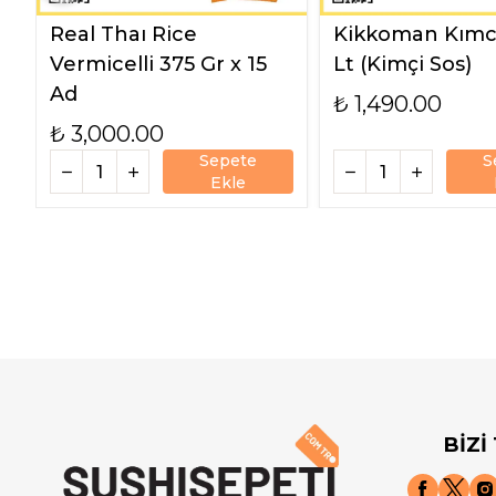
Real Thaı Rice
Kikkoman Kımch
Vermicelli 375 Gr x 15
Lt (Kimçi Sos)
Ad
₺ 1,490.00
₺ 3,000.00
Sepete
S
Ekle
BİZİ