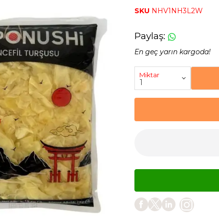
SKU
NHV1NH3L2W
Paylaş
:
En geç yarın kargoda!
Miktar