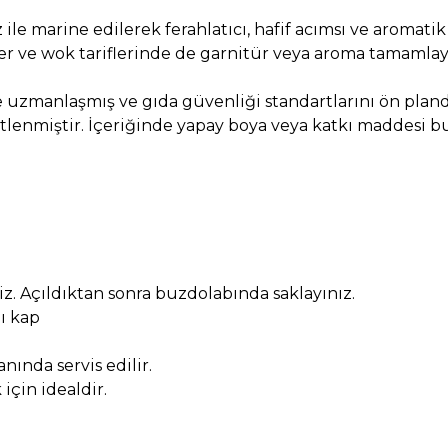
z ile marine edilerek ferahlatıcı, hafif acımsı ve aromat
r ve wok tariflerinde de garnitür veya aroma tamamlayıcı
uzmanlaşmış ve gıda güvenliği standartlarını ön pland
ketlenmiştir. İçeriğinde yapay boya veya katkı maddesi 
. Açıldıktan sonra buzdolabında saklayınız.
ı kap
nında servis edilir.
çin idealdir.
.