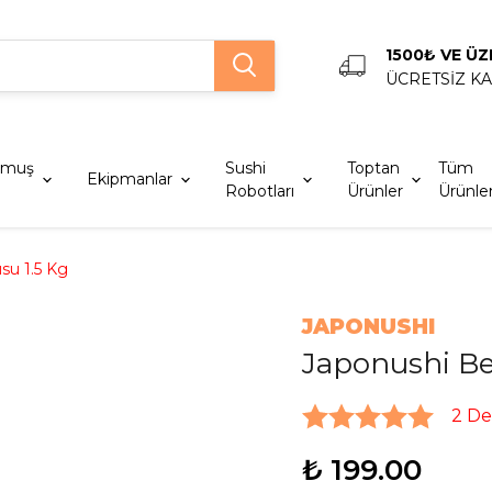
1500₺ VE ÜZ
ÜCRETSİZ K
lmuş
Sushi
Toptan
Tüm
Ekipmanlar
Robotları
Ürünler
Ürünle
su 1.5 Kg
JAPONUSHI
Japonushi Bey
2 D
₺ 199.00