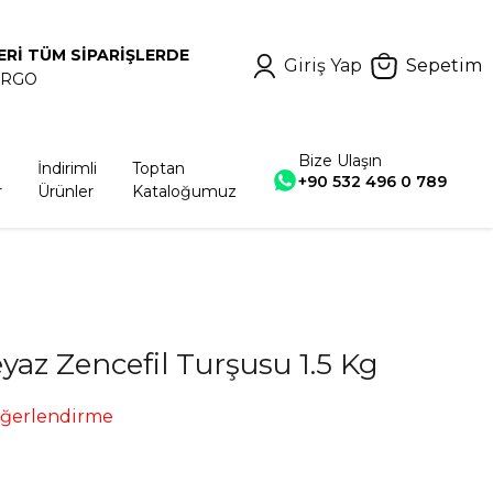
ERİ TÜM SİPARİŞLERDE
Giriş Yap
Sepetim
ARGO
Bize Ulaşın
İndirimli
Toptan
+90 532 496 0 789
r
Ürünler
Kataloğumuz
az Zencefil Turşusu 1.5 Kg
eğerlendirme