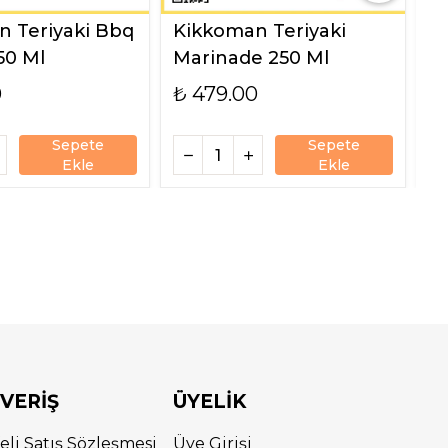
 Teriyaki Bbq
Kikkoman Teriyaki
K
50 Ml
Marinade 250 Ml
9
0
₺ 479.00
₺
Sepete
Sepete
Ekle
Ekle
ŞVERİŞ
ÜYELİK
eli Satış Sözleşmesi
Üye Girişi