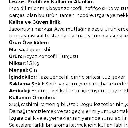
Lezzet Profili ve Kullanım Alanları:
İnce dilimlenmiş beyaz zencefil, hafifçe sirke ve tu
parçası olan bu ürün; ramen, noodle, ızgara yemekle
Kalite ve Güvenilirlik:
Japonushi markası, Asya mutfağına özgü ürünlerde 
uluslararası kalite standartlarına uygun olarak pa
Ürün Özellikleri:
Marka:
Japonushi
Ürün:
Beyaz Zencefil Turşusu
Miktar:
1.5 Kg
Menşei:
Çin
İçindekiler:
Taze zencefil, pirinç sirkesi, tuz, şeker
Saklama Şekli:
Serin ve kuru yerde muhafaza ediniz
Ambalaj:
Endüstriyel kullanım için uygun dayanıkl
Kullanım Önerileri:
Suşi, sashimi, ramen gibi Uzak Doğu lezzetlerinin ya
Damağı temizlemek ve tat geçişlerini yumuşatmak i
Izgara balık ve et yemeklerinin yanında sunulabilir.
Salatalara farklı bir aroma katmak için kullanılabilir