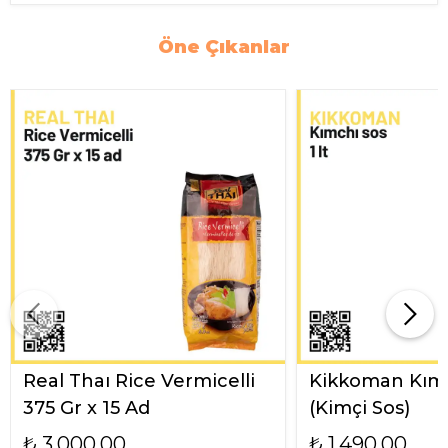
Öne Çıkanlar
Real Thaı Rice Vermicelli
Kikkoman Kımc
375 Gr x 15 Ad
(Kimçi Sos)
₺ 3,000.00
₺ 1,490.00