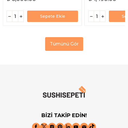
Sepete Ekle
Se
Tümünü Gör
BİZİ TAKİP EDİN!