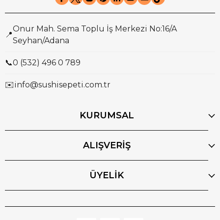
Onur Mah. Sema Toplu İş Merkezi No:16/A
📍
Seyhan/Adana
📞
0 (532) 496 0 789
✉️
info@sushisepeti.com.tr
KURUMSAL
ALIŞVERİŞ
ÜYELİK