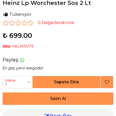
Heinz Lp Worchester Sos 2 Lt
Tükeniyor
0 Değerlendirme
₺ 699.00
SKU
HKLMRV79
Paylaş
:
En geç yarın kargoda!
Miktar
Sepete Ekle
Satın Al