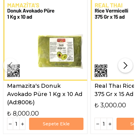
Mamazita's Donuk
Real Thaı Rice
Avokado Püre 1 Kg x 10 Ad
375 Gr x 15 Ad
(Ad:800₺)
₺ 3,000.00
₺ 8,000.00
Sepete Ekle
Se