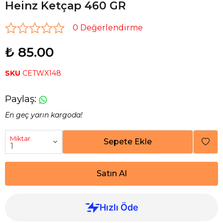
Heinz Ketçap 460 GR
0 Değerlendirme
₺ 85.00
SKU
CETWX148
Paylaş
:
En geç yarın kargoda!
Miktar
Sepete Ekle
Satın Al