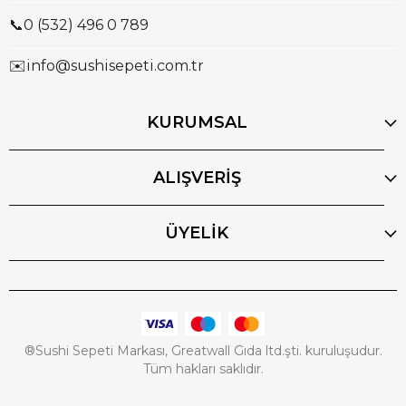
📞
0 (532) 496 0 789
✉️
info@sushisepeti.com.tr
KURUMSAL
ALIŞVERİŞ
ÜYELİK
®Sushi Sepeti Markası, Greatwall Gıda ltd.şti. kuruluşudur.
Tüm hakları saklıdır.