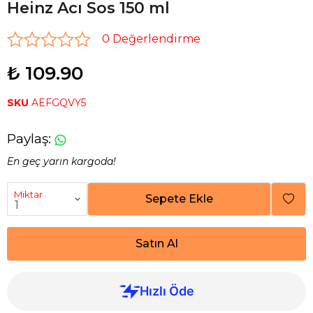
Heinz Acı Sos 150 ml
0 Değerlendirme
₺ 109.90
SKU
AEFGQVY5
Paylaş
:
En geç yarın kargoda!
Miktar
Sepete Ekle
Satın Al