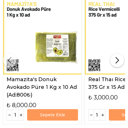
Mamazita's Donuk
Real Thaı Rice
Avokado Püre 1 Kg x 10 Ad
375 Gr x 15 Ad
(Ad:800₺)
₺ 3,000.00
₺ 8,000.00
Sepete Ekle
Se