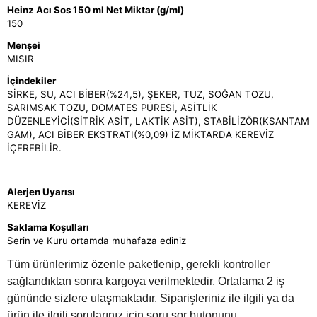
Heinz Acı Sos 150 ml Net Miktar (g/ml)
150
Menşei
MISIR
İçindekiler
SİRKE, SU, ACI BİBER(%24,5), ŞEKER, TUZ, SOĞAN TOZU,
SARIMSAK TOZU, DOMATES PÜRESİ, ASİTLİK
DÜZENLEYİCİ(SİTRİK ASİT, LAKTİK ASİT), STABİLİZÖR(KSANTAM
GAM), ACI BİBER EKSTRATI(%0,09) İZ MİKTARDA KEREVİZ
İÇEREBİLİR.
Alerjen Uyarısı
KEREVİZ
Saklama Koşulları
Serin ve Kuru ortamda muhafaza ediniz
Tüm ürünlerimiz özenle paketlenip, gerekli kontroller
sağlandıktan sonra kargoya verilmektedir. Ortalama 2 iş
gününde sizlere ulaşmaktadır. Siparişleriniz ile ilgili ya da
ürün ile ilgili sorularınız için soru sor butonunu