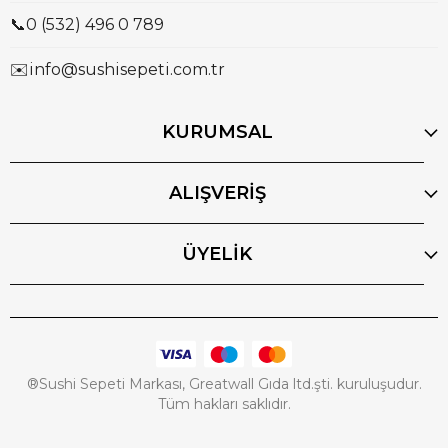
📞
0 (532) 496 0 789
✉️
info@sushisepeti.com.tr
KURUMSAL
ALIŞVERİŞ
ÜYELİK
®Sushi Sepeti Markası, Greatwall Gıda ltd.şti. kuruluşudur.
Tüm hakları saklıdır.