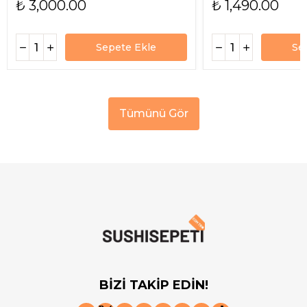
₺ 3,000.00
₺ 1,490.00
Sepete Ekle
Se
Tümünü Gör
BİZİ TAKİP EDİN!