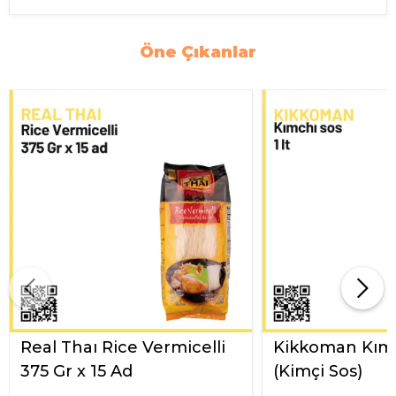
Öne Çıkanlar
Real Thaı Rice Vermicelli
Kikkoman Kımc
375 Gr x 15 Ad
(Kimçi Sos)