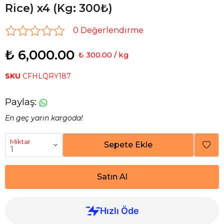
Rice) x4 (Kg: 300₺)
0 Değerlendirme
₺ 6,000.00
₺ 300.00 / kg
SKU
CFHLQRY187
Paylaş
:
En geç yarın kargoda!
Miktar
Sepete Ekle
Satın Al