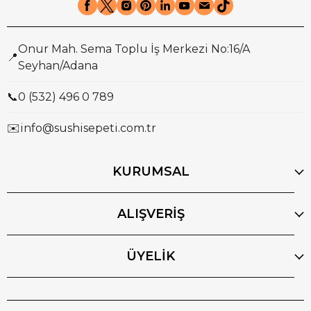
Onur Mah. Sema Toplu İş Merkezi No:16/A
📍
Seyhan/Adana
📞
0 (532) 496 0 789
✉️
info@sushisepeti.com.tr
KURUMSAL
ALIŞVERİŞ
ÜYELİK