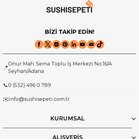
BİZİ TAKİP EDİN!
Onur Mah. Sema Toplu İş Merkezi No:16/A
📍
Seyhan/Adana
📞
0 (532) 496 0 789
✉️
info@sushisepeti.com.tr
KURUMSAL
ALIŞVERİŞ