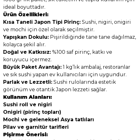
ideal boyuttadır.
Ürün Özellikleri:
Kısa Taneli Japon Tipi Pirinç:
Sushi, nigiri, onigiri
ve mochi için özel olarak seçilmiştir.
Yapışkan Dokulu:
Pişirildiğinde tane tane dağılmaz,
kolayca şekil alır.
Doğal ve Katkısız:
%100 saf pirinç, katkı ve
koruyucu içermez.
Büyük Paket Avantajı:
1 kg’lık ambalaj, restoranlar
ve sık sushi yapan ev kullanıcıları için uygundur.
Parlak ve Lezzetli:
Sushi rulolarında estetik
görünüm ve otantik Japon lezzeti sağlar.
Kullanım Alanları:
Sushi roll ve nigiri
Onigiri (pirinç topları)
Mochi ve geleneksel Asya tatlıları
Pilav ve garnitür tarifleri
Pişirme Önerisi: