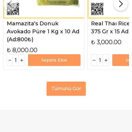
Mamazita's Donuk
Real Thaı Rice
Avokado Püre 1 Kg x 10 Ad
375 Gr x 15 Ad
(Ad:800₺)
₺ 3,000.00
₺ 8,000.00
Sepete Ekle
Se
Tümünü Gör