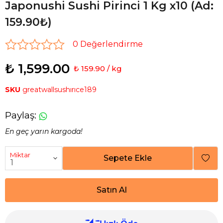
Japonushi Sushi Pirinci 1 Kg x10 (Ad:
159.90₺)
0 Değerlendirme
₺ 1,599.00
₺ 159.90 / kg
SKU
greatwallsushırıce189
Paylaş
:
En geç yarın kargoda!
Miktar
Sepete Ekle
Satın Al