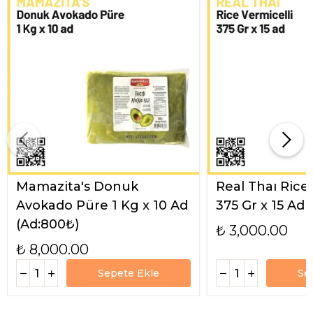
Mamazita's Donuk
Real Thaı Rice
Avokado Püre 1 Kg x 10 Ad
375 Gr x 15 Ad
(Ad:800₺)
₺ 3,000.00
₺ 8,000.00
Sepete Ekle
Se