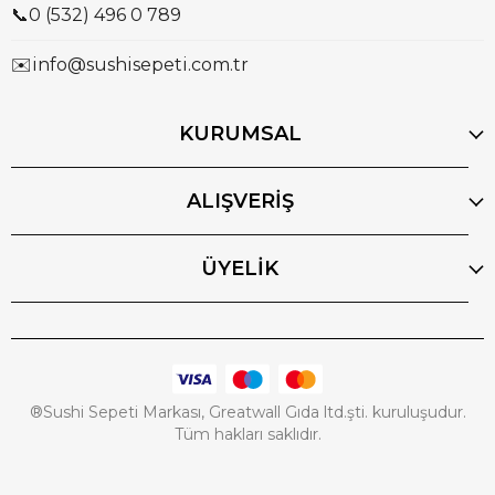
📞
0 (532) 496 0 789
✉️
info@sushisepeti.com.tr
KURUMSAL
ALIŞVERİŞ
ÜYELİK
®Sushi Sepeti Markası, Greatwall Gıda ltd.şti. kuruluşudur.
Tüm hakları saklıdır.