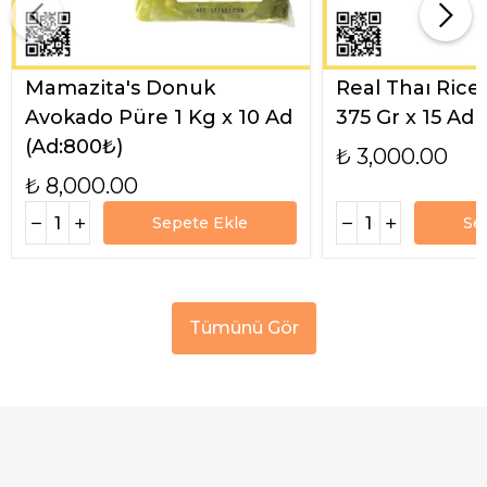
Mamazita's Donuk
Real Thaı Rice
Avokado Püre 1 Kg x 10 Ad
375 Gr x 15 Ad
(Ad:800₺)
₺ 3,000.00
₺ 8,000.00
Sepete Ekle
Se
Tümünü Gör