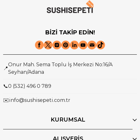
BİZİ TAKİP EDİN!
Onur Mah. Sema Toplu İş Merkezi No:16/A
📍
Seyhan/Adana
📞
0 (532) 496 0 789
✉️
info@sushisepeti.com.tr
KURUMSAL
ALIŞVERİŞ