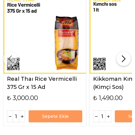
Real Thaı Rice Vermicelli
Kikkoman Kımc
375 Gr x 15 Ad
(Kimçi Sos)
₺ 3,000.00
₺ 1,490.00
Sepete Ekle
Se