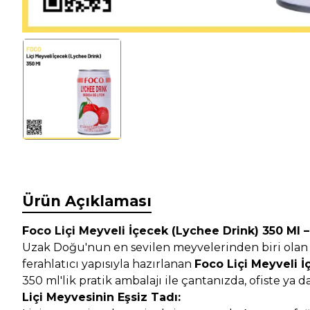
Ürün Açıklaması
Foco Liçi Meyveli İçecek (Lychee Drink) 350 Ml –
Uzak Doğu'nun en sevilen meyvelerinden biri olan li
ferahlatıcı yapısıyla hazırlanan
Foco Liçi Meyveli 
350 ml'lik pratik ambalajı ile çantanızda, ofiste ya d
Liçi Meyvesinin Eşsiz Tadı: