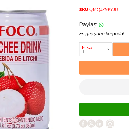
SKU
QMQJZ9KYJR
Paylaş
:
En geç yarın kargoda!
Miktar