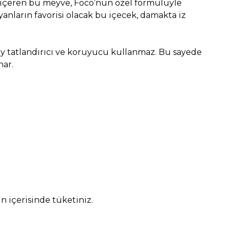
ık içeren bu meyve, Foco’nun özel formülüyle
ayanların favorisi olacak bu içecek, damakta iz
ay tatlandırıcı ve koruyucu kullanmaz. Bu sayede
nar.
n içerisinde tüketiniz.