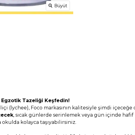
Büyüt
 Egzotik Tazeliği Keşfedin!
çi (lychee), Foco markasının kalitesiyle şimdi içeceğe 
İçecek
, sıcak günlerde serinlemek veya gün içinde hafif b
a okulda kolayca taşıyabilirsiniz.