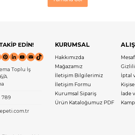
KURUMSAL
ALI
 TAKİP EDİN!
Hakkımızda
Mesaf
Mağazamız
Gizli
ema Toplu İş
İletişim Bilgilerimiz
İptal 
6/A
na
İletişim Formu
Kişise
Kurumsal Sipariş
İade 
0 789
Ürün Kataloğumuz PDF
Kampa
epeti.com.tr