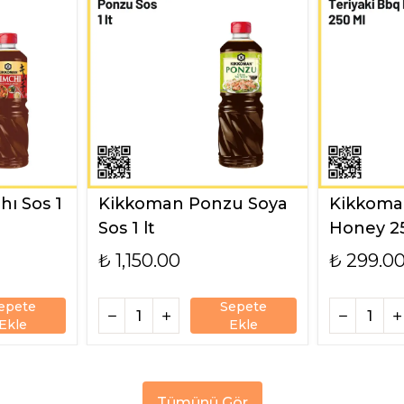
ı Sos 1
Kikkoman Ponzu Soya
Kikkoman
Sos 1 lt
Honey 2
₺ 1,150.00
₺ 299.0
epete
Sepete
Ekle
Ekle
Tümünü Gör