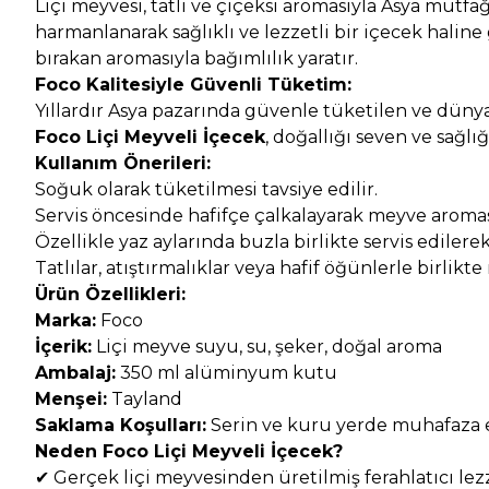
Liçi meyvesi, tatlı ve çiçeksi aromasıyla Asya mutf
harmanlanarak sağlıklı ve lezzetli bir içecek haline 
bırakan aromasıyla bağımlılık yaratır.
Foco Kalitesiyle Güvenli Tüketim:
Yıllardır Asya pazarında güvenle tüketilen ve düny
Foco Liçi Meyveli İçecek
, doğallığı seven ve sağlığ
Kullanım Önerileri:
Soğuk olarak tüketilmesi tavsiye edilir.
Servis öncesinde hafifçe çalkalayarak meyve aromasın
Özellikle yaz aylarında buzla birlikte servis edilerek f
Tatlılar, atıştırmalıklar veya hafif öğünlerle birl
Ürün Özellikleri:
Marka:
Foco
İçerik:
Liçi meyve suyu, su, şeker, doğal aroma
Ambalaj:
350 ml alüminyum kutu
Menşei:
Tayland
Saklama Koşulları:
Serin ve kuru yerde muhafaza ed
Neden Foco Liçi Meyveli İçecek?
✔ Gerçek liçi meyvesinden üretilmiş ferahlatıcı lez