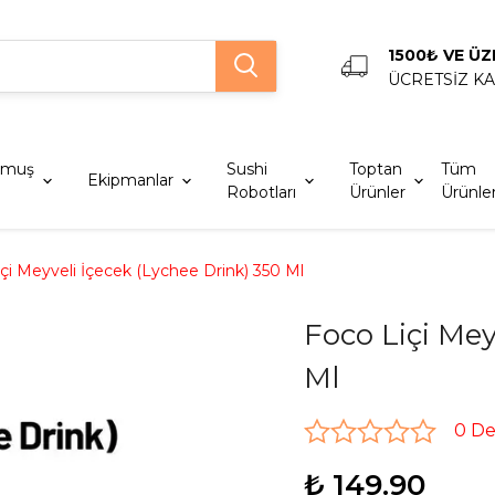
1500₺ VE ÜZ
ÜCRETSİZ K
lmuş
Sushi
Toptan
Tüm
Ekipmanlar
Robotları
Ürünler
Ürünle
çi Meyveli İçecek (Lychee Drink) 350 Ml
Foco Liçi Mey
Ml
0 D
₺ 149.90