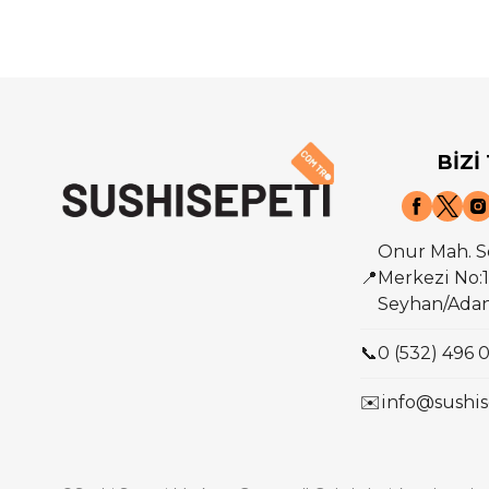
BİZİ
Onur Mah. S
📍
Merkezi No:1
Seyhan/Ada
📞
0 (532) 496 
✉️
info@sushis