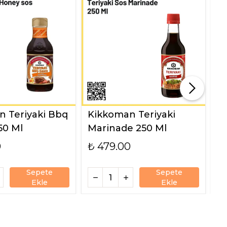
 Teriyaki Bbq
Kikkoman Teriyaki
K
50 Ml
Marinade 250 Ml
9
0
₺ 479.00
₺
Sepete
Sepete
Ekle
Ekle