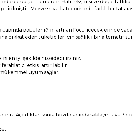
ağında oldukça popülerdir. Hafif ekşimsi ve doğal tatlıl
getirilmiştir. Meyve suyu kategorisinde farklı bir tat ar
a çapında popülerliğini artıran Foco, içeceklerinde yap
ına dikkat eden tüketiciler için sağlıklı bir alternatif su
ı en iyi şekilde hissedebilirsiniz.
erahlatıcı etkisi artırılabilir.
ikte mükemmel uyum sağlar.
iniz. Açıldıktan sonra buzdolabında saklayınız ve 2 gü
zet