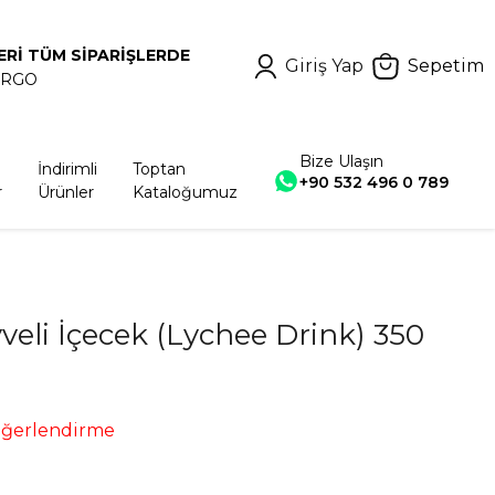
ERİ TÜM SİPARİŞLERDE
Giriş Yap
Sepetim
ARGO
Bize Ulaşın
İndirimli
Toptan
+90 532 496 0 789
r
Ürünler
Kataloğumuz
veli İçecek (Lychee Drink) 350
eğerlendirme