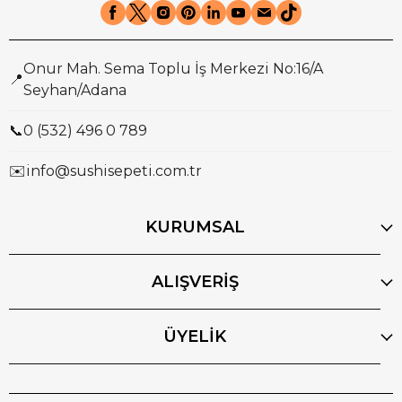
Onur Mah. Sema Toplu İş Merkezi No:16/A
📍
Seyhan/Adana
📞
0 (532) 496 0 789
✉️
info@sushisepeti.com.tr
KURUMSAL
ALIŞVERİŞ
ÜYELİK