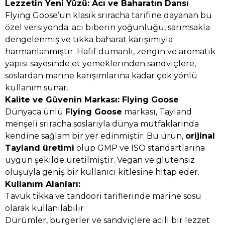
Lezzetin Yeni Yüzü: Acı ve Baharatın Dansı
Flying Goose’un klasik sriracha tarifine dayanan bu
özel versiyonda; acı biberin yoğunluğu, sarımsakla
dengelenmiş ve tikka baharat karışımıyla
harmanlanmıştır. Hafif dumanlı, zengin ve aromatik
yapısı sayesinde et yemeklerinden sandviçlere,
soslardan marine karışımlarına kadar çok yönlü
kullanım sunar.
Kalite ve Güvenin Markası: Flying Goose
Dünyaca ünlü
Flying Goose
markası, Tayland
menşeli sriracha soslarıyla dünya mutfaklarında
kendine sağlam bir yer edinmiştir. Bu ürün,
orijinal
Tayland üretimi
olup GMP ve ISO standartlarına
uygun şekilde üretilmiştir. Vegan ve glutensiz
oluşuyla geniş bir kullanıcı kitlesine hitap eder.
Kullanım Alanları:
Tavuk tikka ve tandoori tariflerinde marine sosu
olarak kullanılabilir
Dürümler, burgerler ve sandviçlere acılı bir lezzet