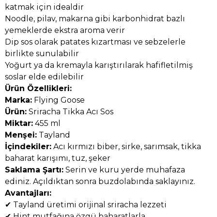
katmak için idealdir
Noodle, pilav, makarna gibi karbonhidrat bazlı
yemeklerde ekstra aroma verir
Dip sos olarak patates kızartması ve sebzelerle
birlikte sunulabilir
Yoğurt ya da kremayla karıştırılarak hafifletilmiş
soslar elde edilebilir
Ürün Özellikleri:
Marka:
Flying Goose
Ürün:
Sriracha Tikka Acı Sos
Miktar:
455 ml
Menşei:
Tayland
İçindekiler:
Acı kırmızı biber, sirke, sarımsak, tikka
baharat karışımı, tuz, şeker
Saklama Şartı:
Serin ve kuru yerde muhafaza
ediniz. Açıldıktan sonra buzdolabında saklayınız.
Avantajları:
✔ Tayland üretimi orijinal sriracha lezzeti
✔ Hint mutfağına özgü baharatlarla