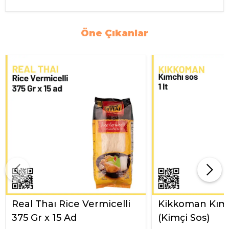
Öne Çıkanlar
Real Thaı Rice Vermicelli
Kikkoman Kımc
375 Gr x 15 Ad
(Kimçi Sos)