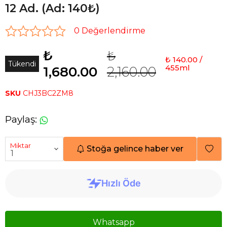
12 Ad. (Ad: 140₺)
0 Değerlendirme
₺
₺
₺ 140.00 /
Tükendi
455ml
1,680.00
2,160.00
SKU
CHJ3BC2ZM8
Paylaş
:
Miktar
Stoğa gelince haber ver
Whatsapp