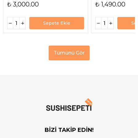
₺ 3,000.00
₺ 1,490.00
Sepete Ekle
Se
Tümünü Gör
BİZİ TAKİP EDİN!