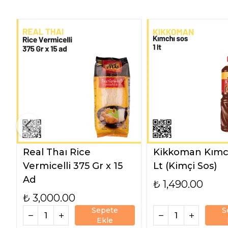
Real Thaı Rice
Kikkoman Kımch
Vermicelli 375 Gr x 15
Lt (Kimçi Sos)
Ad
₺ 1,490.00
₺ 3,000.00
Sepete
S
Ekle