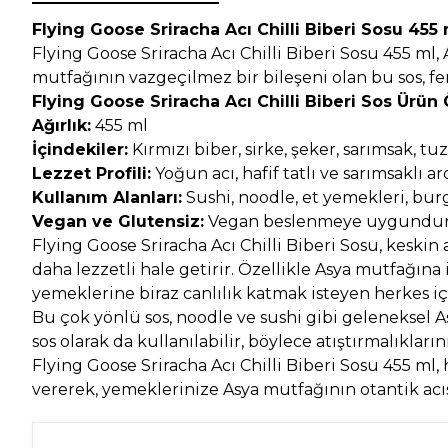
Flying Goose Sriracha Acı Chilli Biberi Sosu 455 
Flying Goose Sriracha Acı Chilli Biberi Sosu 455 ml
mutfağının vazgeçilmez bir bileşeni olan bu sos, fer
Flying Goose Sriracha Acı Chilli Biberi Sos Ürün Ö
Ağırlık:
455 ml
İçindekiler:
Kırmızı biber, sirke, şeker, sarımsak, tuz
Lezzet Profili:
Yoğun acı, hafif tatlı ve sarımsaklı a
Kullanım Alanları:
Sushi, noodle, et yemekleri, burge
Vegan ve Glutensiz:
Vegan beslenmeye uygundur 
Flying Goose Sriracha Acı Chilli Biberi Sosu, keskin 
daha lezzetli hale getirir. Özellikle Asya mutfağına i
yemeklerine biraz canlılık katmak isteyen herkes içi
Bu çok yönlü sos, noodle ve sushi gibi geleneksel A
sos olarak da kullanılabilir, böylece atıştırmalıklarını
Flying Goose Sriracha Acı Chilli Biberi Sosu 455 ml
vererek, yemeklerinize Asya mutfağının otantik acıs