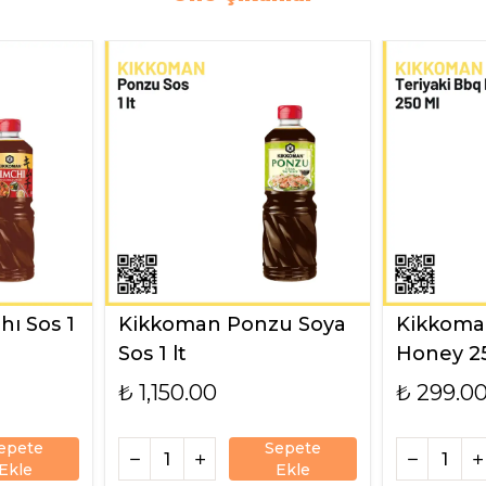
ı Sos 1
Kikkoman Ponzu Soya
Kikkoman
Sos 1 lt
Honey 2
₺ 1,150.00
₺ 299.0
epete
Sepete
Ekle
Ekle