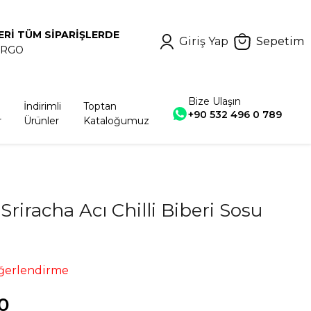
ERİ TÜM SİPARİŞLERDE
Giriş Yap
Sepetim
ARGO
Bize Ulaşın
İndirimli
Toptan
+90 532 496 0 789
r
Ürünler
Kataloğumuz
Sriracha Acı Chilli Biberi Sosu
ğerlendirme
0