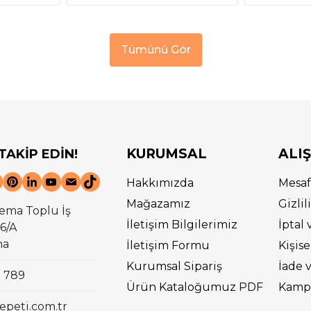
Tümünü Gör
KURUMSAL
ALI
 TAKİP EDİN!
Hakkımızda
Mesaf
Mağazamız
Gizli
ema Toplu İş
İletişim Bilgilerimiz
İptal 
6/A
na
İletişim Formu
Kişise
Kurumsal Sipariş
İade 
0 789
Ürün Kataloğumuz PDF
Kampa
epeti.com.tr