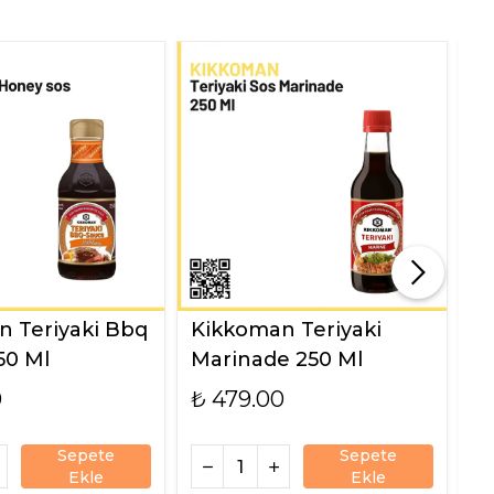
 Teriyaki Bbq
Kikkoman Teriyaki
K
50 Ml
Marinade 250 Ml
9
0
₺ 479.00
₺
Sepete
Sepete
Ekle
Ekle