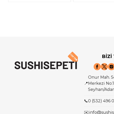
BİZİ
Onur Mah. S
📍
Merkezi No:1
Seyhan/Ada
📞
0 (532) 496 
✉️
info@sushis