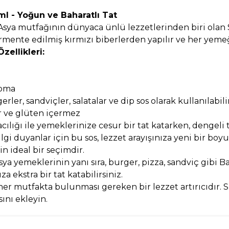
ml - Yoğun ve Baharatlı Tat
, Asya mutfağının dünyaca ünlü lezzetlerinden biri olan
mente edilmiş kırmızı biberlerden yapılır ve her yemeğini
zellikleri:
roma
rler, sandviçler, salatalar ve dip sos olarak kullanılabili
ve glüten içermez
acılığı ile yemeklerinize cesur bir tat katarken, dengeli t
lgi duyanlar için bu sos, lezzet arayışınıza yeni bir boyut
n ideal bir seçimdir.
sya yemeklerinin yanı sıra, burger, pizza, sandviç gib
za ekstra bir tat katabilirsiniz.
, her mutfakta bulunması gereken bir lezzet artırıcıdır.
ını ekleyin.