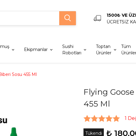
1500₺ VE ÜZ
ÜCRETSİZ K
lmuş
Sushi
Toptan
Tüm
Ekipmanlar
Robotları
Ürünler
Ürünle
 Biberi Sosu 455 Ml
Flying Goose 
455 Ml
1 De
₺ 180.0
Tükendi