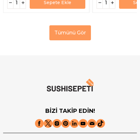
Sepete Ekle
Se
Tümünü Gör
BİZİ TAKİP EDİN!