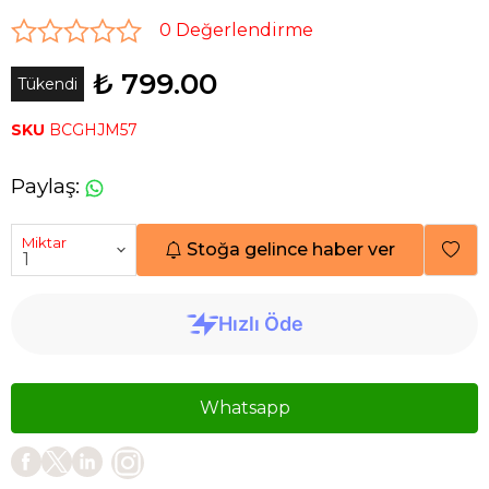
0 Değerlendirme
₺ 799.00
Tükendi
SKU
BCGHJM57
Paylaş
:
Miktar
Stoğa gelince haber ver
Whatsapp