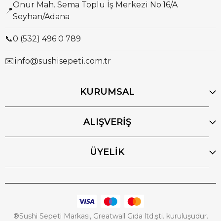
Onur Mah. Sema Toplu İş Merkezi No:16/A
📍
Seyhan/Adana
📞
0 (532) 496 0 789
✉️
info@sushisepeti.com.tr
KURUMSAL
ALIŞVERİŞ
ÜYELİK
®Sushi Sepeti Markası, Greatwall Gıda ltd.şti. kuruluşudur.