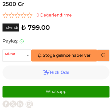
2500 Gr
0 Değerlendirme
₺ 799.00
Tükendi
Paylaş
:
Miktar
Stoğa gelince haber ver
Whatsapp