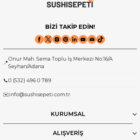
BİZİ TAKİP EDİN!
Onur Mah. Sema Toplu İş Merkezi No:16/A
📍
Seyhan/Adana
📞
0 (532) 496 0 789
✉️
info@sushisepeti.com.tr
KURUMSAL
ALIŞVERİŞ