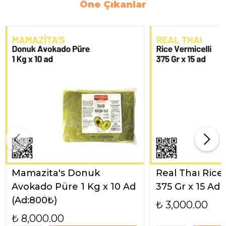
Öne Çıkanlar
Mamazita's Donuk
Real Thaı Rice
Avokado Püre 1 Kg x 10 Ad
375 Gr x 15 Ad
(Ad:800₺)
₺ 3,000.00
₺ 8,000.00