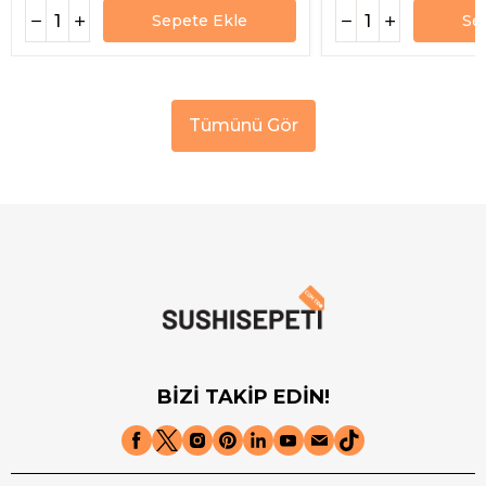
Sepete Ekle
Se
Tümünü Gör
BİZİ TAKİP EDİN!