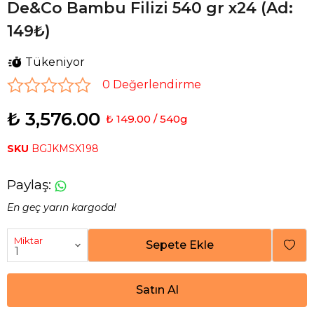
De&Co Bambu Filizi 540 gr x24 (Ad:
149₺)
Tükeniyor
0 Değerlendirme
₺ 3,576.00
₺ 149.00 / 540g
SKU
BGJKMSX198
Paylaş
:
En geç yarın kargoda!
Miktar
Sepete Ekle
Satın Al