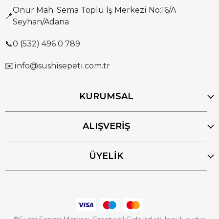
Onur Mah. Sema Toplu İş Merkezi No:16/A
📍
Seyhan/Adana
📞
0 (532) 496 0 789
✉️
info@sushisepeti.com.tr
KURUMSAL
ALIŞVERİŞ
ÜYELİK