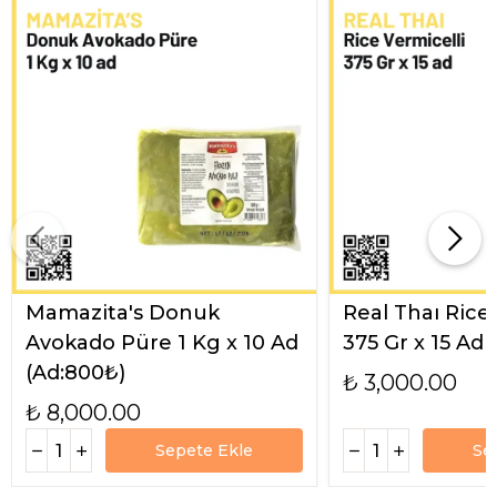
Mamazita's Donuk
Real Thaı Rice
Avokado Püre 1 Kg x 10 Ad
375 Gr x 15 Ad
(Ad:800₺)
₺ 3,000.00
₺ 8,000.00
Sepete Ekle
Se