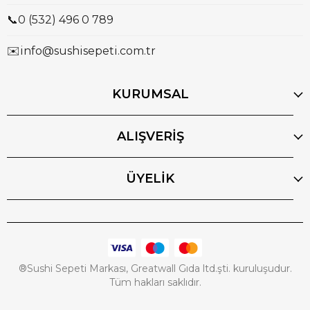
📞
0 (532) 496 0 789
✉️
info@sushisepeti.com.tr
KURUMSAL
ALIŞVERİŞ
ÜYELİK
®Sushi Sepeti Markası, Greatwall Gıda ltd.şti. kuruluşudur.
Tüm hakları saklıdır.