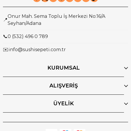
Onur Mah. Sema Toplu İş Merkezi No:16/A
📍
Seyhan/Adana
📞
0 (532) 496 0 789
✉️
info@sushisepeti.com.tr
KURUMSAL
ALIŞVERİŞ
ÜYELİK