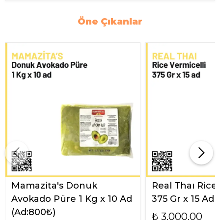
Öne Çıkanlar
Mamazita's Donuk
Real Thaı Rice
Avokado Püre 1 Kg x 10 Ad
375 Gr x 15 Ad
(Ad:800₺)
₺ 3,000.00