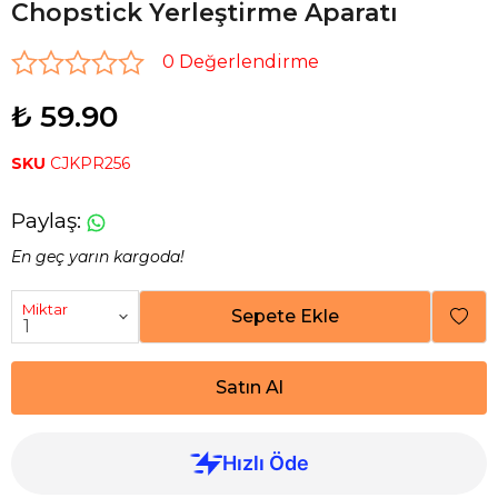
Chopstick Yerleştirme Aparatı
0 Değerlendirme
₺ 59.90
SKU
CJKPR256
Paylaş
:
En geç yarın kargoda!
Miktar
Sepete Ekle
Satın Al