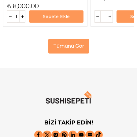
₺ 8,000.00
Sepete Ekle
Se
Tümünü Gör
BİZİ TAKİP EDİN!