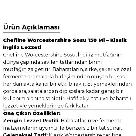
Ürün Açıklaması
Chefline Worcestershire Sosu 150 Ml – Klasik
İngiliz Lezzeti
Chefline Worcestershire Sosu, İngiliz mutfağının
dünya çapında sevilen tatlarından birini
mutfağınıza getirir. Baharatların, sirke, şeker ve özel
fermente aromalarla birleşiminden oluşan bu sos,
her damakta kalıcı bir etki bırakır. Et yemeklerinden
çorbalara, salatalardan dip soslara kadar geniş bir
kullanım alanına sahiptir. Hafif ekşi-tatlı ve baharatlı
lezzetiyle yemeklerinize fark katar.
Öne Çıkan Özellikler:
Zengin Lezzet Profili:
Baharatların ve fermente
malzemelerin uyumu ile benzersiz bir tat sunar.
Geleneksel Tarif:
Klasik Worcestershire tarifine