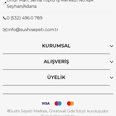
Onur Mah. Sema Toplu İş Merkezi No:16/A
📍
Seyhan/Adana
📞
0 (532) 496 0 789
✉️
info@sushisepeti.com.tr
KURUMSAL
ALIŞVERİŞ
ÜYELİK
®Sushi Sepeti Markası, Greatwall Gıda ltd.şti. kuruluşudur.