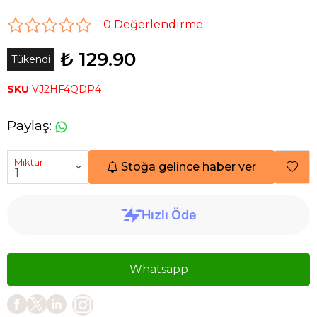
0 Değerlendirme
₺ 129.90
Tükendi
SKU
VJ2HF4QDP4
Paylaş
:
Miktar
Stoğa gelince haber ver
Whatsapp