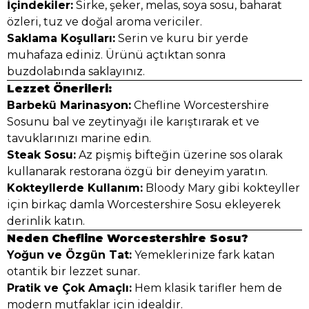
İçindekiler:
Sirke, şeker, melas, soya sosu, baharat
özleri, tuz ve doğal aroma vericiler.
Saklama Koşulları:
Serin ve kuru bir yerde
muhafaza ediniz. Ürünü açtıktan sonra
buzdolabında saklayınız.
Lezzet Önerileri:
Barbekü Marinasyon:
Chefline Worcestershire
Sosunu bal ve zeytinyağı ile karıştırarak et ve
tavuklarınızı marine edin.
Steak Sosu:
Az pişmiş bifteğin üzerine sos olarak
kullanarak restorana özgü bir deneyim yaratın.
Kokteyllerde Kullanım:
Bloody Mary gibi kokteyller
için birkaç damla Worcestershire Sosu ekleyerek
derinlik katın.
Neden Chefline Worcestershire Sosu?
Yoğun ve Özgün Tat:
Yemeklerinize fark katan
otantik bir lezzet sunar.
Pratik ve Çok Amaçlı:
Hem klasik tarifler hem de
modern mutfaklar için idealdir.