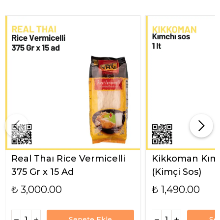
Real Thaı Rice Vermicelli
Kikkoman Kımc
375 Gr x 15 Ad
(Kimçi Sos)
₺ 3,000.00
₺ 1,490.00
Sepete Ekle
Se