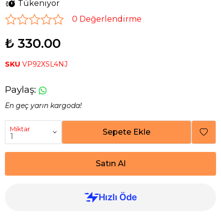
Tükeniyor
0 Değerlendirme
₺ 330.00
SKU
VP92XSL4NJ
Paylaş
:
En geç yarın kargoda!
Miktar
Sepete Ekle
Satın Al