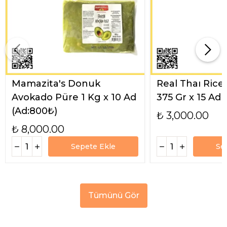
Mamazita's Donuk
Real Thaı Rice
Avokado Püre 1 Kg x 10 Ad
375 Gr x 15 Ad
(Ad:800₺)
₺ 3,000.00
₺ 8,000.00
Sepete Ekle
Se
Tümünü Gör