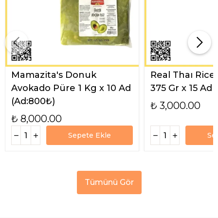
Mamazita's Donuk
Real Thaı Rice
Avokado Püre 1 Kg x 10 Ad
375 Gr x 15 Ad
(Ad:800₺)
₺ 3,000.00
₺ 8,000.00
Sepete Ekle
Se
Tümünü Gör