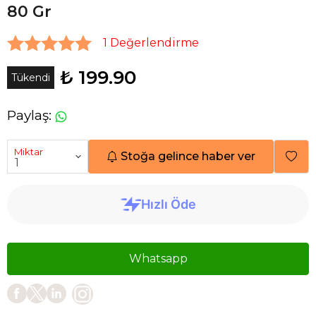
80 Gr
1 Değerlendirme
₺ 199.90
Tükendi
Paylaş
:
Miktar
Stoğa gelince haber ver
Whatsapp