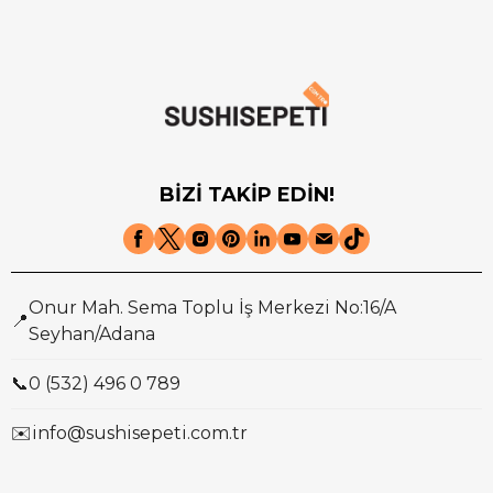
BİZİ TAKİP EDİN!
Onur Mah. Sema Toplu İş Merkezi No:16/A
📍
Seyhan/Adana
📞
0 (532) 496 0 789
✉️
info@sushisepeti.com.tr