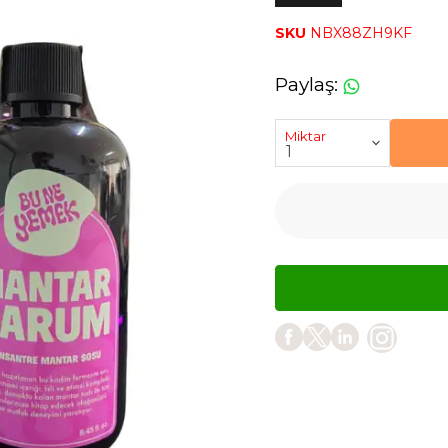
SKU
NBX88ZH9KF
Paylaş
:
Miktar