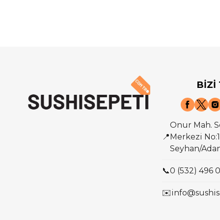
BİZİ
Onur Mah. S
📍
Merkezi No:1
Seyhan/Ada
📞
0 (532) 496 
✉️
info@sushis