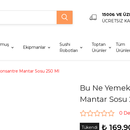
1500₺ VE ÜZ
ÜCRETSİZ K
lmuş
Sushi
Toptan
Tüm
Ekipmanlar
Robotları
Ürünler
Ürünle
nsantre Mantar Sosu 250 Ml
Bu Ne Yemek
Mantar Sosu 
0 D
₺ 169.9
Tükendi