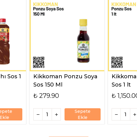
ı Sos 1
Kikkoman Ponzu Soya
Kikkoma
Sos 150 Ml
Sos 1 lt
₺ 279.90
₺ 1,150.0
epete
Sepete
Ekle
Ekle