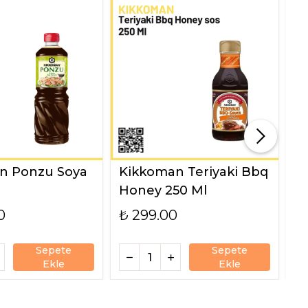
n Ponzu Soya
Kikkoman Teriyaki Bbq
K
Honey 250 Ml
M
0
₺ 299.00
₺
Sepete
Sepete
Ekle
Ekle