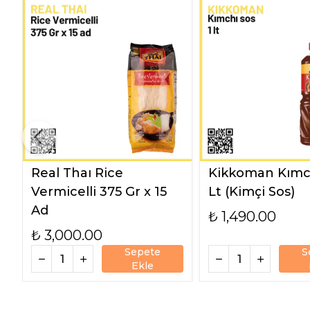
Real Thaı Rice
Kikkoman Kımch
Vermicelli 375 Gr x 15
Lt (Kimçi Sos)
Ad
₺ 1,490.00
₺ 3,000.00
Sepete
S
Ekle