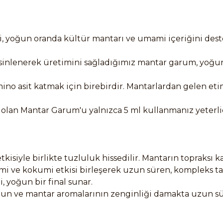
leri, yoğun oranda kültür mantarı ve umami içeriğini d
nerek üretimini sağladığımız mantar garum, yoğun oran
 asit katmak için birebirdir. Mantarlardan gelen etimsi v
olan Mantar Garum'u yalnızca 5 ml kullanmanız yeterlid
isiyle birlikte tuzluluk hissedilir. Mantarın topraksı kar
ami ve kokumi etkisi birleşerek uzun süren, kompleks tatl
, yoğun bir final sunar.
n ve mantar aromalarının zenginliği damakta uzun süre ka