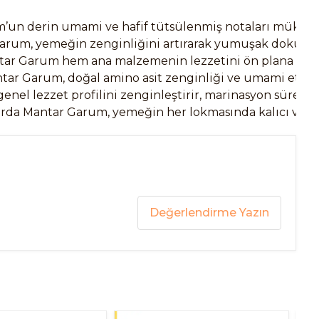
arum’un derin umami ve hafif tütsülenmiş notaları mükem
Garum, yemeğin zenginliğini artırarak yumuşak dokularl
ntar Garum hem ana malzemenin lezzetini ön plana çıkar
tar Garum, doğal amino asit zenginliği ve umami etkisi 
el lezzet profilini zenginleştirir, marinasyon sürecine
da Mantar Garum, yemeğin her lokmasında kalıcı ve den
Değerlendirme Yazın