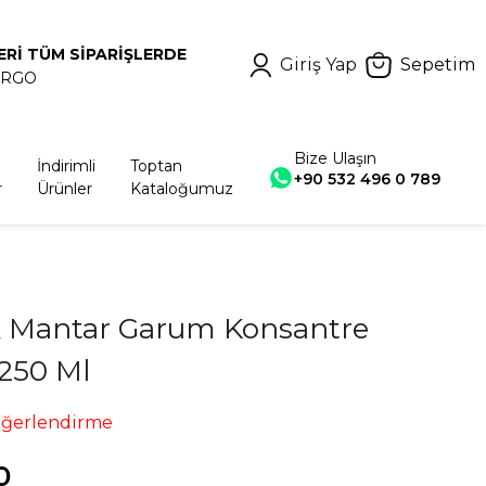
ERİ TÜM SİPARİŞLERDE
Giriş Yap
Sepetim
ARGO
Bize Ulaşın
İndirimli
Toptan
+90 532 496 0 789
r
Ürünler
Kataloğumuz
 Mantar Garum Konsantre
250 Ml
eğerlendirme
0