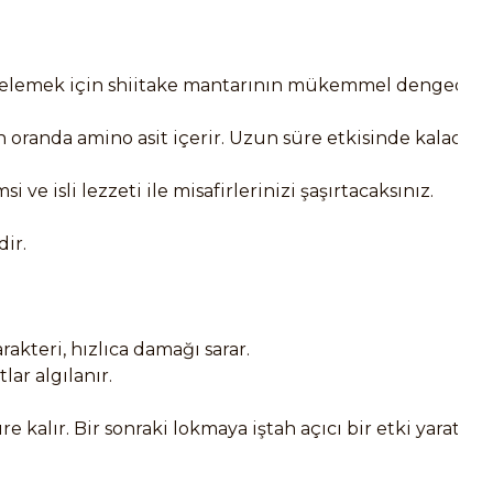
estelemek için shiitake mantarının mükemmel dengede b
da amino asit içerir. Uzun süre etkisinde kalacağınız
e isli lezzeti ile misafirlerinizi şaşırtacaksınız.
ir.
akteri, hızlıca damağı sarar.
ar algılanır.
lır. Bir sonraki lokmaya iştah açıcı bir etki yaratır.