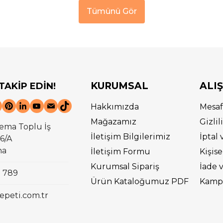
Tümünü Gör
KURUMSAL
ALI
 TAKİP EDİN!
Hakkımızda
Mesaf
Mağazamız
Gizli
ema Toplu İş
İletişim Bilgilerimiz
İptal 
6/A
na
İletişim Formu
Kişise
Kurumsal Sipariş
İade 
0 789
Ürün Kataloğumuz PDF
Kampa
epeti.com.tr