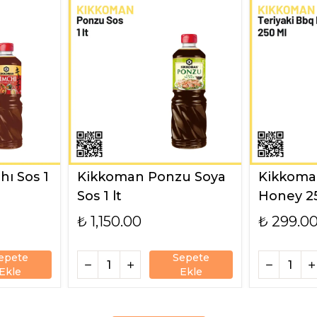
ı Sos 1
Kikkoman Ponzu Soya
Kikkoman
Sos 1 lt
Honey 2
₺ 1,150.00
₺ 299.0
epete
Sepete
Ekle
Ekle