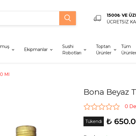
1500₺ VE ÜZ
ÜCRETSİZ K
lmuş
Sushi
Toptan
Tüm
Ekipmanlar
Robotları
Ürünler
Ürünle
50 Ml
Bona Beyaz T
0 D
₺ 650.
Tükendi