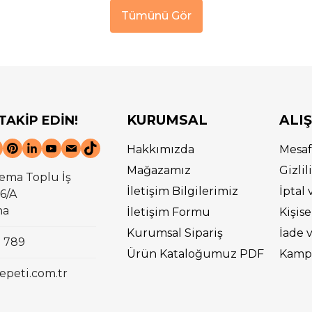
Tümünü Gör
KURUMSAL
ALI
 TAKİP EDİN!
Hakkımızda
Mesaf
Mağazamız
Gizli
ema Toplu İş
İletişim Bilgilerimiz
İptal 
6/A
na
İletişim Formu
Kişise
Kurumsal Sipariş
İade 
0 789
Ürün Kataloğumuz PDF
Kampa
epeti.com.tr