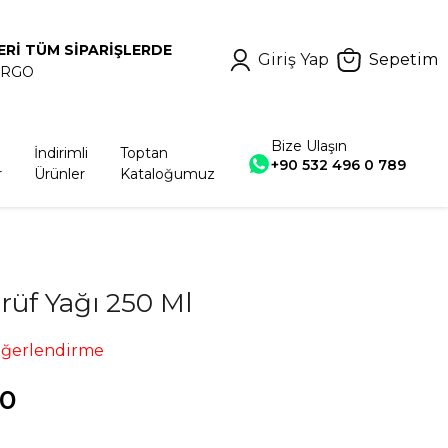
ERİ TÜM SİPARİŞLERDE
Giriş Yap
Sepetim
ARGO
Bize Ulaşın
İndirimli
Toptan
+90 532 496 0 789
r
Ürünler
Kataloğumuz
rüf Yağı 250 Ml
eğerlendirme
00