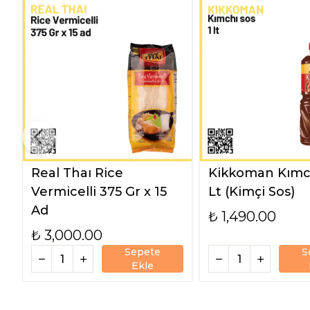
Real Thaı Rice
Kikkoman Kımch
Vermicelli 375 Gr x 15
Lt (Kimçi Sos)
Ad
₺ 1,490.00
₺ 3,000.00
Sepete
S
Ekle