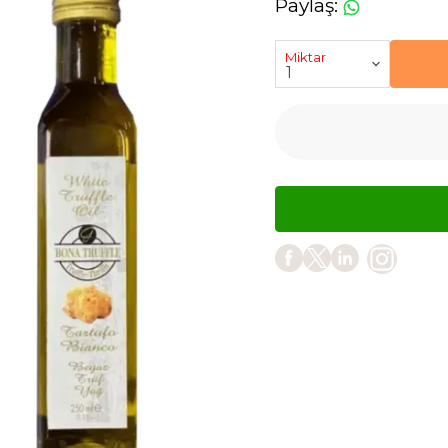
Paylaş
:
Miktar