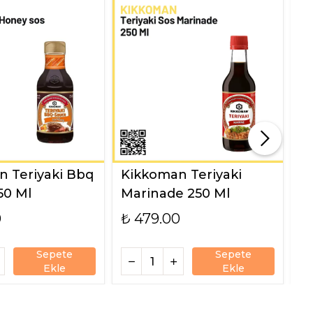
 Teriyaki Bbq
Kikkoman Teriyaki
K
50 Ml
Marinade 250 Ml
9
0
₺ 479.00
₺
Sepete
Sepete
Ekle
Ekle