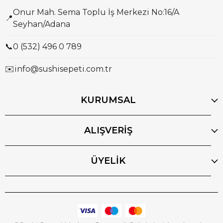
Onur Mah. Sema Toplu İş Merkezi No:16/A
📍
Seyhan/Adana
📞
0 (532) 496 0 789
✉️
info@sushisepeti.com.tr
KURUMSAL
ALIŞVERİŞ
ÜYELİK