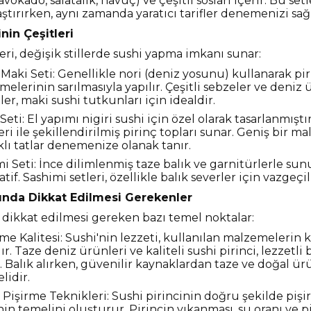
avokado, salatalık, havuç) ve çeşitli sosları içerir. Bu set
ştırırken, aynı zamanda yaratıcı tarifler denemenizi sağl
inin Çeşitleri
leri, değişik stillerde sushi yapma imkanı sunar:
 Maki Seti: Genellikle nori (deniz yosunu) kullanarak pi
elerinin sarılmasıyla yapılır. Çeşitli sebzeler ve deniz 
ler, maki sushi tutkunları için idealdir.
 Seti: El yapımı nigiri sushi için özel olarak tasarlanmıştı
ri ile şekillendirilmiş pirinç topları sunar. Geniş bir m
rklı tatlar denemenize olanak tanır.
i Seti: İnce dilimlenmiş taze balık ve garnitürlerle sunu
atif. Sashimi setleri, özellikle balık severler için vazgeçi
ında Dikkat Edilmesi Gerekenler
dikkat edilmesi gereken bazı temel noktalar:
e Kalitesi: Sushi'nin lezzeti, kullanılan malzemelerin k
ır. Taze deniz ürünleri ve kaliteli sushi pirinci, lezzetli 
r. Balık alırken, güvenilir kaynaklardan taze ve doğal ür
lidir.
 Pişirme Teknikleri: Sushi pirincinin doğru şekilde pişir
nin temelini oluşturur. Pirincin yıkanması, su oranı ve p