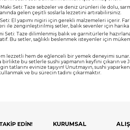
 Maki Seti: Taze sebzeler ve deniz ürünleri ile dolu, sarm
anında gelen çeşitli soslarla lezzetini artırabilirsiniz.
 Seti: El yapımı nigiri için gerekli malzemeleri içerir. Fa
ri ile zenginleştirilmiş setler, balık sevenler için harika
i Seti: Taze dilimlenmiş balık ve garnitürlerle hazırlana
atif. Bu setler, sağlıklı beslenmek isteyenler için müke
hem lezzetli hem de eğlenceli bir yemek deneyimi sunar.
a birlikte bu setlerle sushi yapmanın keyfini çıkarın ve
in tatlarını evinize taşıyın! Unutmayın, sushi yaparken
ı kullanmak ve bu sürecin tadını çıkarmaktır.
KURUMSAL
ALI
 TAKİP EDİN!