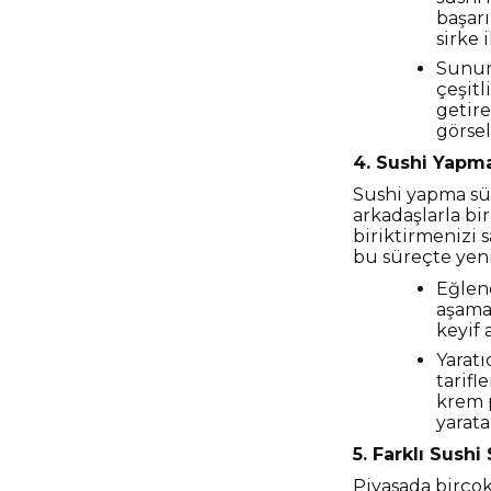
başarı
sirke 
Sunum:
çeşitl
getire
görsel
4. Sushi Yapma
Sushi yapma sür
arkadaşlarla bi
biriktirmenizi s
bu süreçte yeni
Eğlenc
aşama 
keyif 
Yaratı
tarifl
krem p
yarata
5. Farklı Sushi
Piyasada birçok