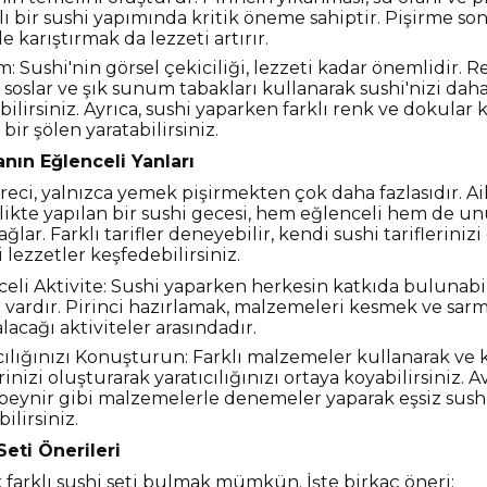
lı bir sushi yapımında kritik öneme sahiptir. Pişirme sonr
ile karıştırmak da lezzeti artırır.
 Sushi'nin görsel çekiciliği, lezzeti kadar önemlidir. Re
i soslar ve şık sunum tabakları kullanarak sushi'nizi dah
bilirsiniz. Ayrıca, sushi yaparken farklı renk ve dokular 
 bir şölen yaratabilirsiniz.
nın Eğlenceli Yanları
eci, yalnızca yemek pişirmekten çok daha fazlasıdır. Ai
rlikte yapılan bir sushi gecesi, hem eğlenceli hem de u
ağlar. Farklı tarifler deneyebilir, kendi sushi tariflerinizi
 lezzetler keşfedebilirsiniz.
eli Aktivite: Sushi yaparken herkesin katkıda bulunabi
vardır. Pirinci hazırlamak, malzemeleri kesmek ve sarm
alacağı aktiviteler arasındadır.
cılığınızı Konuşturun: Farklı malzemeler kullanarak ve 
erinizi oluşturarak yaratıcılığınızı ortaya koyabilirsiniz.
eynir gibi malzemelerle denemeler yaparak eşsiz sushi 
bilirsiniz.
 Seti Önerileri
 farklı sushi seti bulmak mümkün. İşte birkaç öneri: