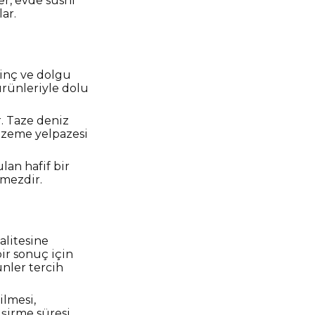
ler, evde sushi
ar.
rinç ve dolgu
ürünleriyle dolu
r. Taze deniz
alzeme yelpazesi
lan hafif bir
lmezdir.
alitesine
bir sonuç için
ünler tercih
ilmesi,
işirme süresi,