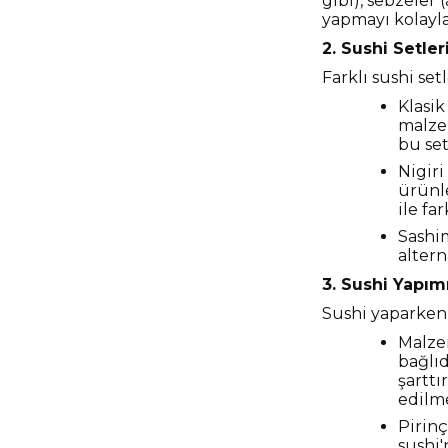
gibi), sebzeler (
yapmayı kolayla
2. Sushi Setler
Farklı sushi set
Klasik
malzem
bu set
Nigiri
ürünle
ile fa
Sashim
altern
3. Sushi Yapım
Sushi yaparken 
Malzem
bağlıd
şarttı
edilme
Pirinç
sushi'