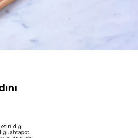
dını
etirildiği
lığı, ahtapot