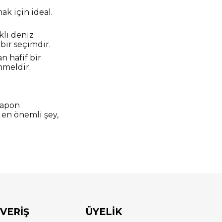
ak için ideal.
rklı deniz
 bir seçimdir.
n hafif bir
mmeldir.
 Japon
 en önemli şey,
ŞVERİŞ
ÜYELİK