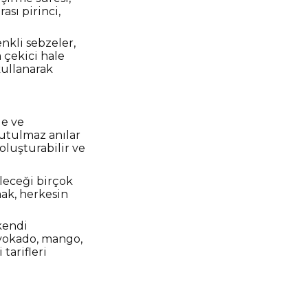
ası pirinci,
nkli sebzeler,
a çekici hale
kullanarak
le ve
nutulmaz anılar
 oluşturabilir ve
leceği birçok
ak, herkesin
kendi
 Avokado, mango,
tarifleri