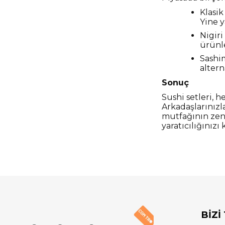
Klasik
Yine y
Nigiri
ürünle
Sashim
altern
Sonuç
Sushi setleri, 
Arkadaşlarınızl
mutfağının zeng
yaratıcılığınız
BİZİ