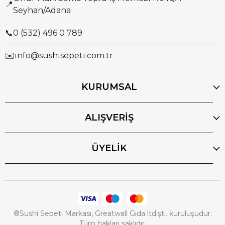
📍
Seyhan/Adana
📞
0 (532) 496 0 789
✉️
info@sushisepeti.com.tr
KURUMSAL
ALIŞVERİŞ
ÜYELİK
®Sushi Sepeti Markası, Greatwall Gıda ltd.şti. kuruluşudur.
Tüm hakları saklıdır.