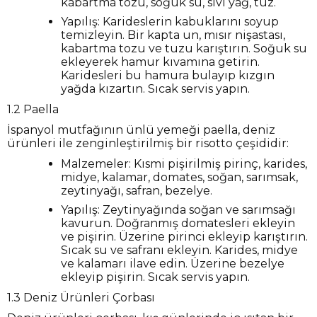
kabartma tozu, soğuk su, sıvı yağ, tuz.
Yapılış: Karideslerin kabuklarını soyup
temizleyin. Bir kapta un, mısır nişastası,
kabartma tozu ve tuzu karıştırın. Soğuk su
ekleyerek hamur kıvamına getirin.
Karidesleri bu hamura bulayıp kızgın
yağda kızartın. Sıcak servis yapın.
1.2 Paella
İspanyol mutfağının ünlü yemeği paella, deniz
ürünleri ile zenginleştirilmiş bir risotto çeşididir:
Malzemeler: Kısmi pişirilmiş pirinç, karides,
midye, kalamar, domates, soğan, sarımsak,
zeytinyağı, safran, bezelye.
Yapılış: Zeytinyağında soğan ve sarımsağı
kavurun. Doğranmış domatesleri ekleyin
ve pişirin. Üzerine pirinci ekleyip karıştırın.
Sıcak su ve safranı ekleyin. Karides, midye
ve kalamarı ilave edin. Üzerine bezelye
ekleyip pişirin. Sıcak servis yapın.
1.3 Deniz Ürünleri Çorbası