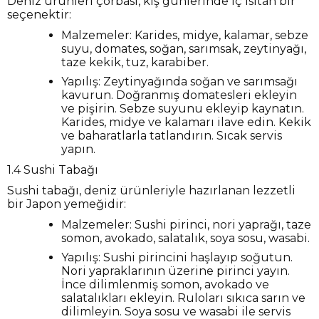
Deniz ürünleri çorbası, kış günlerinde iç ısıtan bir
seçenektir:
Malzemeler: Karides, midye, kalamar, sebze
suyu, domates, soğan, sarımsak, zeytinyağı,
taze kekik, tuz, karabiber.
Yapılış: Zeytinyağında soğan ve sarımsağı
kavurun. Doğranmış domatesleri ekleyin
ve pişirin. Sebze suyunu ekleyip kaynatın.
Karides, midye ve kalamarı ilave edin. Kekik
ve baharatlarla tatlandırın. Sıcak servis
yapın.
1.4 Sushi Tabağı
Sushi tabağı, deniz ürünleriyle hazırlanan lezzetli
bir Japon yemeğidir:
Malzemeler: Sushi pirinci, nori yaprağı, taze
somon, avokado, salatalık, soya sosu, wasabi.
Yapılış: Sushi pirincini haşlayıp soğutun.
Nori yapraklarının üzerine pirinci yayın.
İnce dilimlenmiş somon, avokado ve
salatalıkları ekleyin. Ruloları sıkıca sarın ve
dilimleyin. Soya sosu ve wasabi ile servis