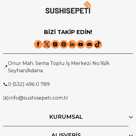
BİZİ TAKİP EDİN!
Onur Mah. Sema Toplu İş Merkezi No:16/A
📍
Seyhan/Adana
📞
0 (532) 496 0 789
✉️
info@sushisepeti.com.tr
KURUMSAL
ALIŞVERİŞ