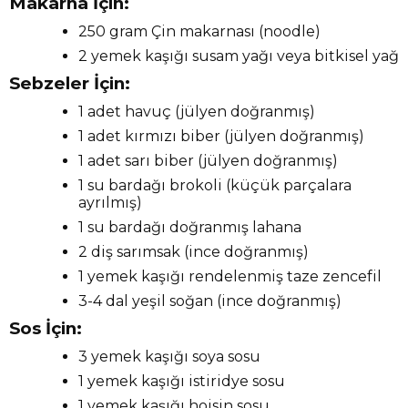
Makarna İçin:
250 gram Çin makarnası (noodle)
2 yemek kaşığı susam yağı veya bitkisel yağ
Sebzeler İçin:
1 adet havuç (jülyen doğranmış)
1 adet kırmızı biber (jülyen doğranmış)
1 adet sarı biber (jülyen doğranmış)
1 su bardağı brokoli (küçük parçalara
ayrılmış)
1 su bardağı doğranmış lahana
2 diş sarımsak (ince doğranmış)
1 yemek kaşığı rendelenmiş taze zencefil
3-4 dal yeşil soğan (ince doğranmış)
Sos İçin:
3 yemek kaşığı soya sosu
1 yemek kaşığı istiridye sosu
1 yemek kaşığı hoisin sosu