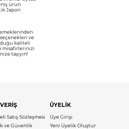
geniş ürün
tik Japon
 yemeklerinden
ç seçenekleri ve
duğu kaliteli
 misafirlerinizi
ize taşıyın!
ŞVERİŞ
ÜYELİK
eli Satış Sözleşmesi
Üye Girişi
lik ve Güvenlik
Yeni Üyelik Oluştur