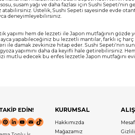
 sosu, susam yağı ve daha fazlası için Sushi Sepeti'nin 
 atabilirsiniz. Üstelik, Sushi Sepeti sayesinde evde otan
ca deneyimleyebilirsiniz.
tik yapımı hem de lezzeti ile Japon mutfağının gözde
layca yapabileceğiniz bu lezzetli mantılar, farklı iç har
eri ile damak zevkinize hitap eder. Sushi Sepeti'nin sun
gyoza yapımını daha da keyifli hale getirebilirsiniz. Hem
i mutlu edecek bu enfes lezzetle Japon mutfağını evin
KURUMSAL
ALI
 TAKİP EDİN!
Hakkımızda
Mesaf
Mağazamız
Gizli
ema Toplu İş