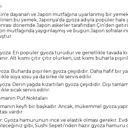
i
in'e dayanan ve Japon mutfağına uyarlanmış bir yemekt
bilinen bu yemek, Japonya’da gyoza adıyla popüler hale ge
onrası dönemde Japon askerler tarafından Çin’den getir
pon mutfağında yaygınlaşmış ve bugün Japon sofraları
uştur.
yoza: En popüler gyoza türüdür ve genellikle tavada kı
anır. Alt kısmı çıtır çıtır olurken, üst kısmı buharla piş
oza: Buharda pişirilen gyoza çeşididir. Daha hafif bir ya
ikle soya sosu ya da sirke ile servis edilir.
oza: Derin yağda kızartılan gyoza çeşididir. Dışı tamam
ikle sıcak servis edilir.
manın Püf Noktaları
manın keyfi bir başkadır. Ancak, mükemmel gyoza yap
ası vardır:
: Gyoza hamurunun ince ve elastik olması gerekir. Ev
ileceğiniz gibi, Sushi Sepeti'nden hazır gyoza hamuru 