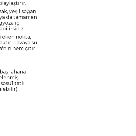
aylaştırır.
sak, yeşil soğan
s ya da tamamen
gyoza iç
bilirsiniz.
ereken nokta,
aktır. Tavaya su
a'nın hem çıtır
 baş lahana
delenmiş
sosu1 tatlı
ebilir)