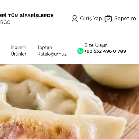
ERİ TÜM SİPARİŞLERDE
Giriş Yap
Sepetim
ARGO
Bize Ulaşın
İndirimli
Toptan
+90 532 496 0 789
r
Ürünler
Kataloğumuz