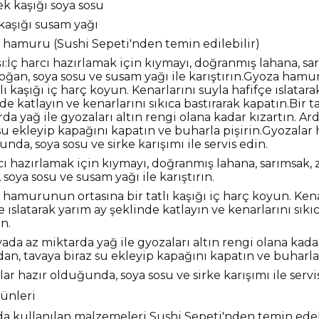
k kaşığı soya sosu
ı kaşığı susam yağı
 hamuru (Sushi Sepeti'nden temin edilebilir)
şı:İç harcı hazırlamak için kıymayı, doğranmış lahana, sar
soğan, soya sosu ve susam yağı ile karıştırın.Gyoza ham
tlı kaşığı iç harç koyun. Kenarlarını suyla hafifçe ıslatar
de katlayın ve kenarlarını sıkıca bastırarak kapatın.Bir t
da yağ ile gyozaları altın rengi olana kadar kızartın. Ar
su ekleyip kapağını kapatın ve buharla pişirin.Gyozalar 
nda, soya sosu ve sirke karışımı ile servis edin.
cı hazırlamak için kıymayı, doğranmış lahana, sarımsak, z
 soya sosu ve susam yağı ile karıştırın.
hamurunun ortasına bir tatlı kaşığı iç harç koyun. Kena
e ıslatarak yarım ay şeklinde katlayın ve kenarlarını sıkı
n.
vada az miktarda yağ ile gyozaları altın rengi olana kadar
an, tavaya biraz su ekleyip kapağını kapatın ve buharla 
ar hazır olduğunda, soya sosu ve sirke karışımı ile servi
ünleri
a kullanılan malzemeleri Sushi Sepeti'nden temin edebi