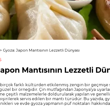
>
Gyoza: Japon Mantısının Lezzetli Dünyası
5
Japon Mantısının Lezzetli Dü
birçok farklı kültürden etkilenmiş zengin bir geçmişe s
güzel bir örneğidir. Çin mutfağından Japonya’ya uyarla
 çeşitli malzemelerle doldurularak yapılan ve genellik
şirilerek servis edilen bir mantı türüdür. Bu yazıda, gyo
knikleri ve evde gyoza yapmanın püf noktaları hakkında 