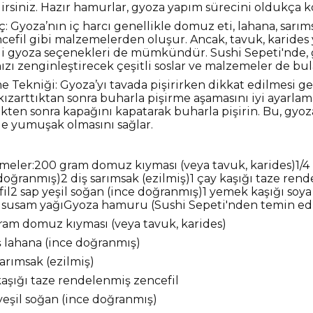
irsiniz. Hazır hamurlar, gyoza yapım sürecini oldukça kol
ç: Gyoza’nın iç harcı genellikle domuz eti, lahana, sarım
ncefil gibi malzemelerden oluşur. Ancak, tavuk, karide
li gyoza seçenekleri de mümkündür. Sushi Sepeti'nde, 
ızı zenginleştirecek çeşitli soslar ve malzemeler de bula
e Tekniği: Gyoza’yı tavada pişirirken dikkat edilmesi g
 kızarttıktan sonra buharla pişirme aşamasını iyi ayarlam
kten sonra kapağını kapatarak buharla pişirin. Bu, gyoz
e yumuşak olmasını sağlar.
meler:200 gram domuz kıyması (veya tavuk, karides)1/4
doğranmış)2 diş sarımsak (ezilmiş)1 çay kaşığı taze ren
il2 sap yeşil soğan (ince doğranmış)1 yemek kaşığı soya 
ı susam yağıGyoza hamuru (Sushi Sepeti'nden temin edil
ram domuz kıyması (veya tavuk, karides)
ş lahana (ince doğranmış)
sarımsak (ezilmiş)
kaşığı taze rendelenmiş zencefil
yeşil soğan (ince doğranmış)