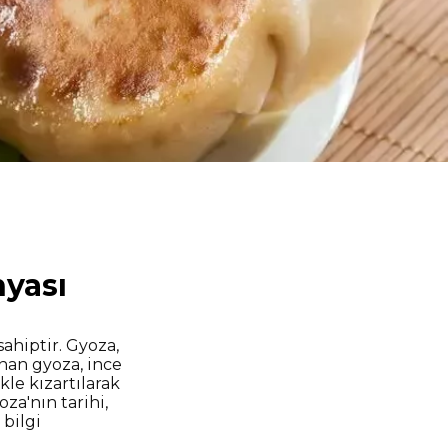
nyası
ahiptir. Gyoza,
nan gyoza, ince
le kızartılarak
za'nın tarihi,
bilgi