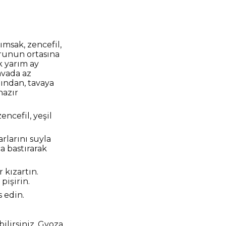
ımsak, zencefil,
urunun ortasına
ak yarım ay
avada az
dından, tavaya
hazır
encefil, yeşil
rlarını suyla
ca bastırarak
 kızartın.
pişirin.
s edin.
lirsiniz. Gyoza