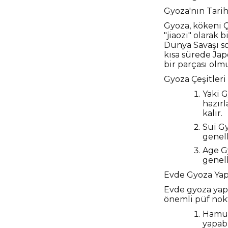
Gyoza'nın Tarih
Gyoza, kökeni Ç
"jiaozi" olarak 
Dünya Savaşı s
kısa sürede Ja
bir parçası olm
Gyoza Çeşitleri
Yaki G
hazırl
kalır.
Sui Gy
genell
Age Gy
genell
Evde Gyoza Yap
Evde gyoza yap
önemli püf nokt
Hamur
yapab