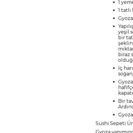
1 yeme
1 tatl
Gyoza
Yapılı
yeşil 
bir ta
şeklin
miktar
biraz 
olduğu
İç har
soğan,
Gyoza 
hafifç
kapatı
Bir ta
Ardınd
Gyozal
Sushi Sepeti Ür
Gyoza yapımınd