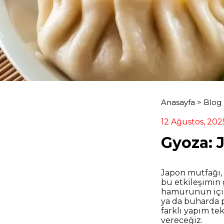
Anasayfa
>
Blog
12 Ağustos, 202
Gyoza: 
Japon mutfağı, 
bu etkileşimin 
hamurunun içine
ya da buharda pi
farklı yapım te
vereceğiz.