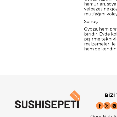
hamurları, soya
yelpazesine göz
mutfağını kolay
Sonuç
Gyoza, hem pra
biridir. Evde ko
pişirme teknikl
malzemeler ile 
hem de kendiniz
BİZİ
Onur Mah. S