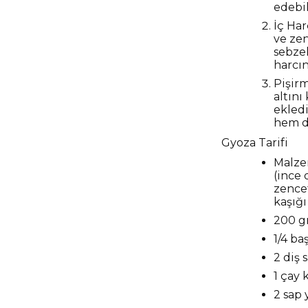
edebil
İç Har
ve ze
sebze
harcın
Pişirm
altını
ekledi
hem d
Gyoza Tarifi
Malze
(ince 
zencef
kaşığ
200 g
1/4 ba
2 diş 
1 çay 
2 sap 