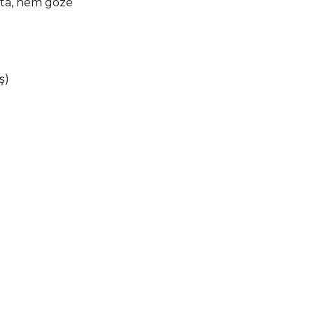
jita, hem göze
ş)