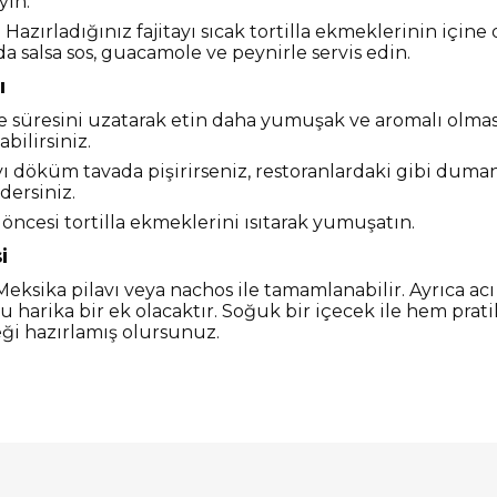
yin.
: Hazırladığınız fajitayı sıcak tortilla ekmeklerinin için
a salsa sos, guacamole ve peynirle servis edin.
ı
e süresini uzatarak etin daha yumuşak ve aromalı olmas
abilirsiniz.
yı döküm tavada pişirirseniz, restoranlardaki gibi duman
dersiniz.
 öncesi tortilla ekmeklerini ısıtarak yumuşatın.
i
Meksika pilavı veya nachos ile tamamlanabilir. Ayrıca acı
u harika bir ek olacaktır. Soğuk bir içecek ile hem prat
ği hazırlamış olursunuz.