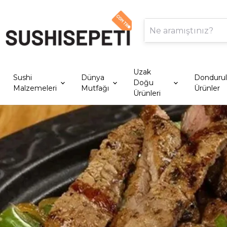
Uzak
Sushi
Dünya
Donduru
Doğu
Malzemeleri
Mutfağı
Ürünler
Ürünleri