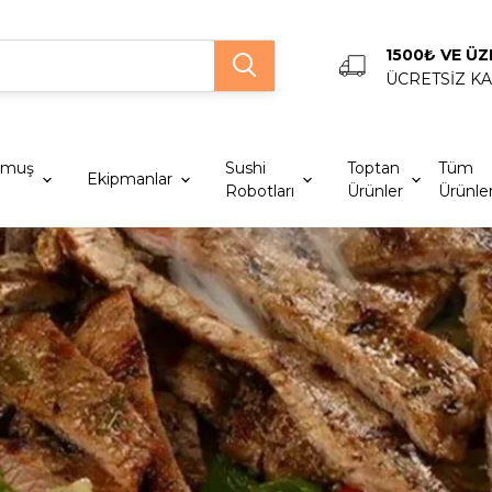
1500₺ VE ÜZ
ÜCRETSİZ K
lmuş
Sushi
Toptan
Tüm
Ekipmanlar
Robotları
Ürünler
Ürünle