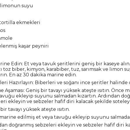
 limonun suyu
tortilla ekmekleri
sos
amole
lenmiş kaşar peyniri
rine Edin: Et veya tavuk şeritlerini geniş bir kaseye alın
ı toz biber, kimyon, karabiber, tuz, sarımsak ve limon 
ırın. En az 30 dakika marine edin.
eri Hazırlayın: Biberleri ve soğanı ince şeritler halinde
e Aşaması: Geniş bir tavayı yüksek ateşte ısıtın. Önce m
tavuğu ekleyip suyunu salmadan kızartın. Ardından do
eri ekleyin ve sebzeler hafif diri kalacak şekilde soteley
bir tavayı yüksek ateşte ısıtın.
marine edilmiş et veya tavuğu ekleyip suyunu salmadan
an doğranmış sebzeleri ekleyin ve sebzeler hafif diri k