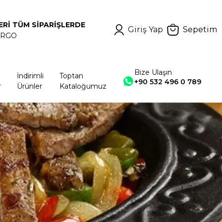
ERİ TÜM SİPARİŞLERDE
Giriş Yap
Sepetim
ARGO
Bize Ulaşın
İndirimli
Toptan
+90 532 496 0 789
r
Ürünler
Kataloğumuz