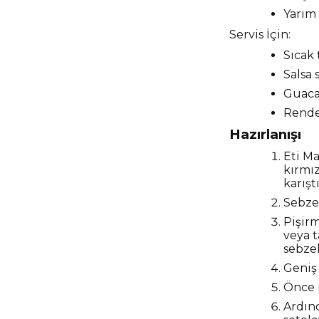
Yarım
Servis İçin:
Sıcak 
Salsa 
Guac
Rende
Hazırlanışı
Eti Ma
kırmız
karışt
Sebzel
Pişirm
veya 
sebzel
Geniş 
Önce 
Ardınd