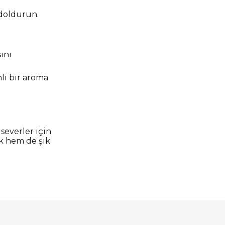
e doldurun.
ını
lı bir aroma
 severler için
ik hem de şık