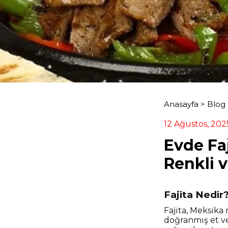
Anasayfa
>
Blog
12 Ağustos, 202
Evde Faj
Renkli v
Fajita Nedir
Fajita, Meksika
doğranmış et ve