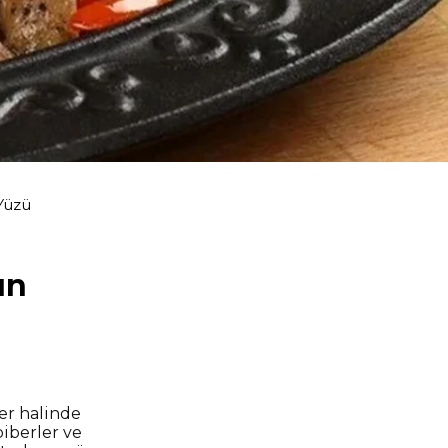
 Yüzü
ın
ler halinde
biberler ve