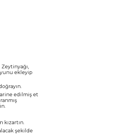
. Zeytinyağı,
suyunu ekleyip
 doğrayın.
arine edilmiş et
ğranmış
in.
 kızartın.
alacak şekilde