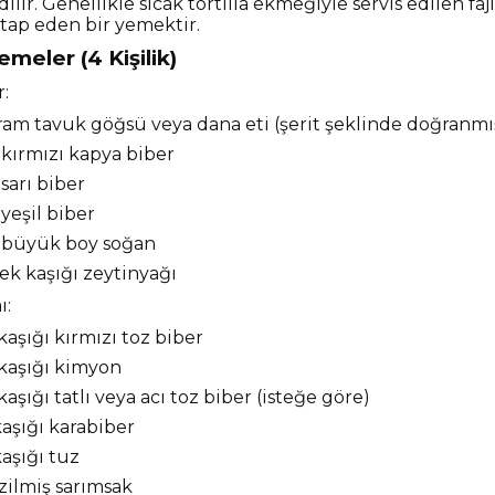
dilir. Genellikle sıcak tortilla ekmeğiyle servis edilen fa
ap eden bir yemektir.
meler (4 Kişilik)
:
ram tavuk göğsü veya dana eti (şerit şeklinde doğranmı
 kırmızı kapya biber
 sarı biber
 yeşil biber
t büyük boy soğan
ek kaşığı zeytinyağı
ı:
ı kaşığı kırmızı toz biber
ı kaşığı kimyon
ı kaşığı tatlı veya acı toz biber (isteğe göre)
kaşığı karabiber
kaşığı tuz
ezilmiş sarımsak