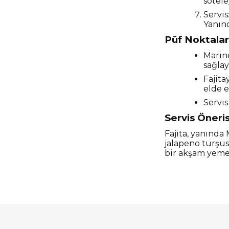
sotele
Servis
Yanınd
Püf Noktalar
Marin
sağlay
Fajita
elde e
Servis
Servis Öneris
Fajita, yanında 
jalapeno turşus
bir akşam yeme