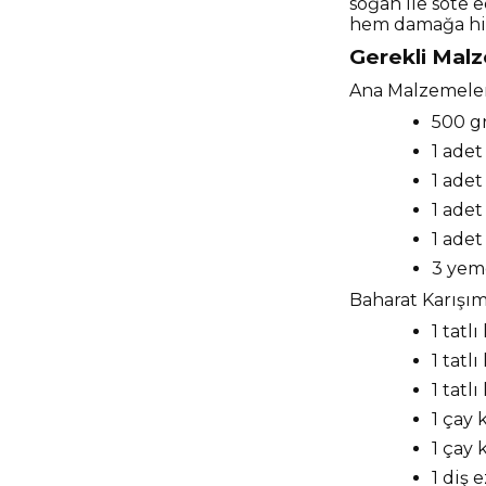
soğan ile sote e
hem damağa hit
Gerekli Malze
Ana Malzemeler
500 g
1 adet
1 adet
1 adet
1 ade
3 yem
Baharat Karışım
1 tatl
1 tatl
1 tatl
1 çay 
1 çay 
1 diş 