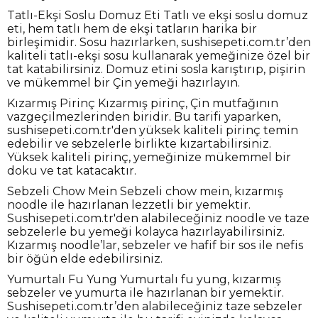
Tatlı-Ekşi Soslu Domuz Eti Tatlı ve ekşi soslu domuz
eti, hem tatlı hem de ekşi tatların harika bir
birleşimidir. Sosu hazırlarken, sushisepeti.com.tr’den
kaliteli tatlı-ekşi sosu kullanarak yemeğinize özel bir
tat katabilirsiniz. Domuz etini sosla karıştırıp, pişirin
ve mükemmel bir Çin yemeği hazırlayın.
Kızarmış Pirinç Kızarmış pirinç, Çin mutfağının
vazgeçilmezlerinden biridir. Bu tarifi yaparken,
sushisepeti.com.tr'den yüksek kaliteli pirinç temin
edebilir ve sebzelerle birlikte kızartabilirsiniz.
Yüksek kaliteli pirinç, yemeğinize mükemmel bir
doku ve tat katacaktır.
Sebzeli Chow Mein Sebzeli chow mein, kızarmış
noodle ile hazırlanan lezzetli bir yemektir.
Sushisepeti.com.tr'den alabileceğiniz noodle ve taze
sebzelerle bu yemeği kolayca hazırlayabilirsiniz.
Kızarmış noodle’lar, sebzeler ve hafif bir sos ile nefis
bir öğün elde edebilirsiniz.
Yumurtalı Fu Yung Yumurtalı fu yung, kızarmış
sebzeler ve yumurta ile hazırlanan bir yemektir.
Sushisepeti.com.tr’den alabileceğiniz taze sebzeler