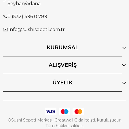
📍
Seyhan/Adana
📞
0 (532) 496 0 789
✉️
info@sushisepeti.com.tr
KURUMSAL
ALIŞVERİŞ
ÜYELİK
®Sushi Sepeti Markası, Greatwall Gıda ltd.şti. kuruluşudur.
Tüm hakları saklıdır.