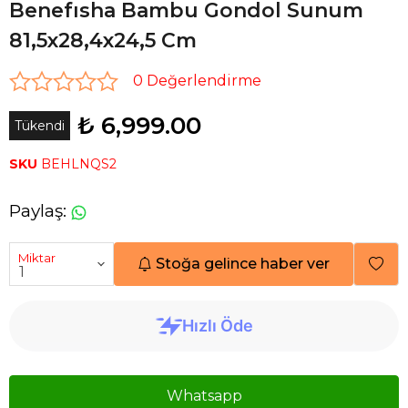
Benefısha Bambu Gondol Sunum
81,5x28,4x24,5 Cm
0 Değerlendirme
₺ 6,999.00
Tükendi
SKU
BEHLNQS2
Paylaş
:
Miktar
Stoğa gelince haber ver
Whatsapp