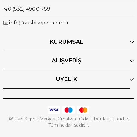
📞
0 (532) 496 0 789
✉️
info@sushisepeti.com.tr
KURUMSAL
ALIŞVERİŞ
ÜYELİK
®Sushi Sepeti Markası, Greatwall Gıda ltd.şti. kuruluşudur.
Tüm hakları saklıdır.