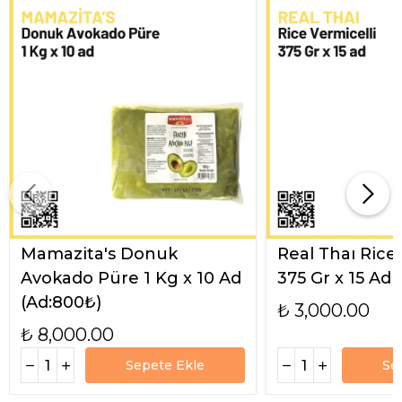
Mamazita's Donuk
Real Thaı Rice
Avokado Püre 1 Kg x 10 Ad
375 Gr x 15 Ad
(Ad:800₺)
₺ 3,000.00
₺ 8,000.00
Sepete Ekle
Se