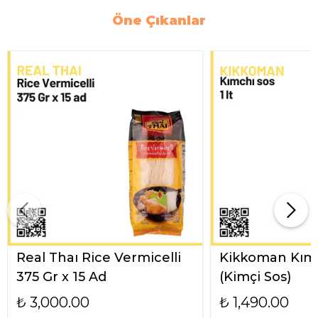
Öne Çıkanlar
Real Thaı Rice Vermicelli
Kikkoman Kımc
375 Gr x 15 Ad
(Kimçi Sos)
₺ 3,000.00
₺ 1,490.00