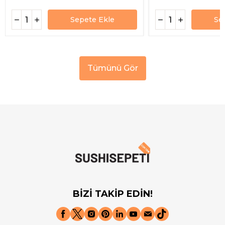
Sepete Ekle
Se
Tümünü Gör
BİZİ TAKİP EDİN!