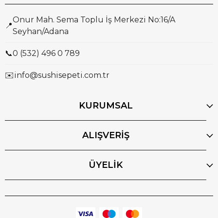
Onur Mah. Sema Toplu İş Merkezi No:16/A
📍
Seyhan/Adana
📞
0 (532) 496 0 789
✉️
info@sushisepeti.com.tr
KURUMSAL
ALIŞVERİŞ
ÜYELİK