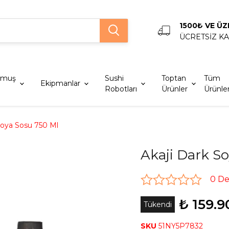
1500₺ VE ÜZ
ÜCRETSİZ K
lmuş
Sushi
Toptan
Tüm
Ekipmanlar
Robotları
Ürünler
Ürünle
Soya Sosu 750 Ml
Akaji Dark S
0 D
₺ 159.9
Tükendi
SKU
51NY5P7832