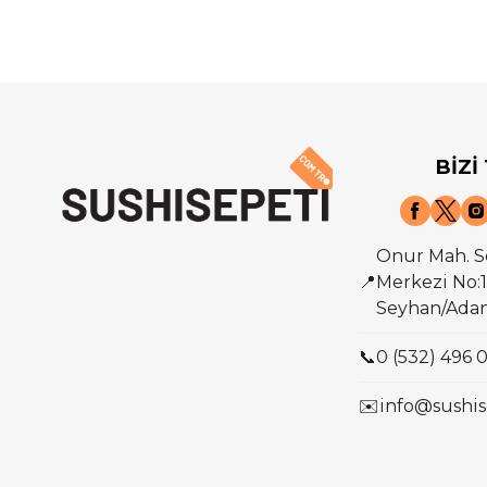
BİZİ
Onur Mah. S
📍
Merkezi No:1
Seyhan/Ada
📞
0 (532) 496 
✉️
info@sushis