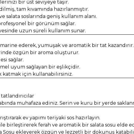
rinizi bir üst seviyeye taşır.
ilmiş, tam kıvamında hazırlanmıştır.
e salata soslarında geniş kullanım alanı.
ofesyonel bir görünüm sağlar.
ayesinde uzun süreli kullanım sunar.
 marine ederek, yumuşak ve aromatik bir tat kazandırır.
erinde özgün bir aroma oluşturur.
esi sağlar.
el uyum sağlayan bir eşlikçidir.
 katmak için kullanabilirsiniz.
tatlandırıcılar
bında muhafaza ediniz. Serin ve kuru bir yerde saklanm
ştırarak ev yapımı teriyaki sos hazırlayın.
e birleştirerek ferah ve aromatik bir salata sosu elde ed
 Sosu ekleyerek özgün ve lezzetli bir dokunuş katabilir