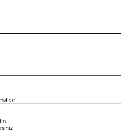
alıdır.
in.
siniz.