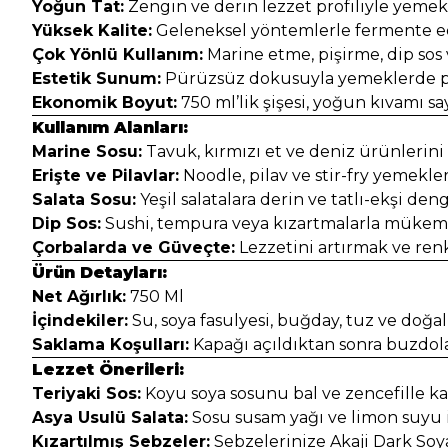
Yoğun Tat:
Zengin ve derin lezzet profiliyle yemekle
Yüksek Kalite:
Geleneksel yöntemlerle fermente ed
Çok Yönlü Kullanım:
Marine etme, pişirme, dip sos v
Estetik Sunum:
Pürüzsüz dokusuyla yemeklerde pr
Ekonomik Boyut:
750 ml’lik şişesi, yoğun kıvamı s
Kullanım Alanları:
Marine Sosu:
Tavuk, kırmızı et ve deniz ürünlerini
Erişte ve Pilavlar:
Noodle, pilav ve stir-fry yemekl
Salata Sosu:
Yeşil salatalara derin ve tatlı-ekşi deng
Dip Sos:
Sushi, tempura veya kızartmalarla mükemm
Çorbalarda ve Güveçte:
Lezzetini artırmak ve renk
Ürün Detayları:
Net Ağırlık:
750 Ml
İçindekiler:
Su, soya fasulyesi, buğday, tuz ve doğal 
Saklama Koşulları:
Kapağı açıldıktan sonra buzdola
Lezzet Önerileri:
Teriyaki Sos:
Koyu soya sosunu bal ve zencefille karı
Asya Usulü Salata:
Sosu susam yağı ve limon suyu il
Kızartılmış Sebzeler:
Sebzelerinize Akaji Dark Soya